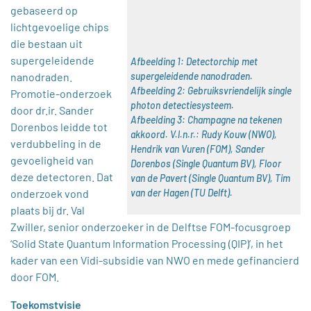
gebaseerd op
lichtgevoelige chips
die bestaan uit
supergeleidende
Afbeelding 1: Detectorchip met
nanodraden.
supergeleidende nanodraden.
Afbeelding 2: Gebruiksvriendelijk single
Promotie-onderzoek
photon detectiesysteem.
door dr.ir. Sander
Afbeelding 3: Champagne na tekenen
Dorenbos leidde tot
akkoord. V.l.n.r.: Rudy Kouw (NWO),
verdubbeling in de
Hendrik van Vuren (FOM), Sander
gevoeligheid van
Dorenbos (Single Quantum BV), Floor
deze detectoren. Dat
van de Pavert (Single Quantum BV), Tim
onderzoek vond
van der Hagen (TU Delft).
plaats bij dr. Val
Zwiller, senior onderzoeker in de Delftse FOM-focusgroep
‘Solid State Quantum Information Processing (QIP)’, in het
kader van een Vidi-subsidie van NWO en mede gefinancierd
door FOM.
Toekomstvisie