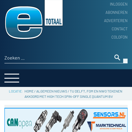
INLOGGEN
ABONNEREN
ADVERTEREN
HOME
CONTACT
PRODUCTNIEUWS
COLOFON
ACHTERGROND
ALGEMEEN NIEUWS
Zoeken naar:
THEMA’S
LEVERANCIERSGIDS
SERVICE
HOME
/
ALGEMEEN NIEUWS
/
TU DELFT, FOM EN NWO TEKENEN
AKKOORD MET HIGH TECH SPIN-OFF SINGLE QUANTUM BV