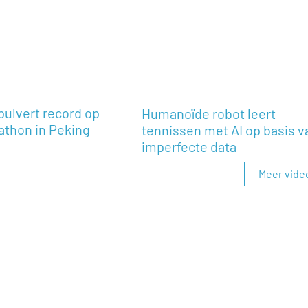
pulvert record op
Humanoïde robot leert
athon in Peking
tennissen met AI op basis v
imperfecte data
Meer vide