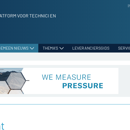
I
ATFORM VOOR TECHNICI EN
GEMEEN NIEUWS
THEMA’S
LEVERANCIERSGIDS
SERVI
t