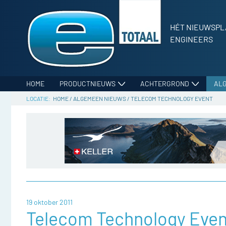
HÉT NIEUWSPL
ENGINEERS
HOME
PRODUCTNIEUWS
ACHTERGROND
AL
HOME
/
ALGEMEEN NIEUWS
/
TELECOM TECHNOLOGY EVENT
19 oktober 2011
Telecom Technology Even