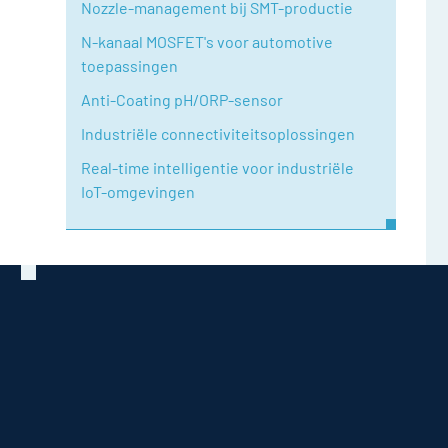
Nozzle-management bij SMT-productie
N-kanaal MOSFET's voor automotive
toepassingen
Anti-Coating pH/ORP-sensor
Industriële connectiviteitsoplossingen
Real-time intelligentie voor industriële
IoT-omgevingen