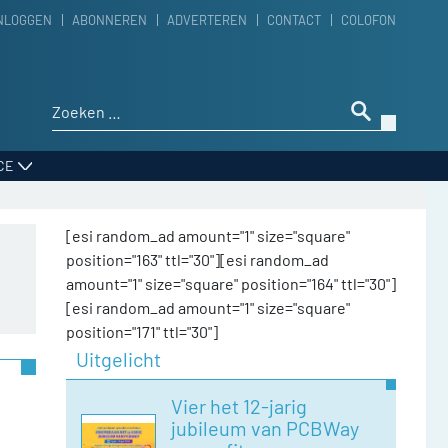
NLOGGEN
ABONNEREN
ADVERTEREN
CONTACT
COLOFON
Zoeken naar:
CE
[esi random_ad amount="1" size="square"
position="163" ttl="30"][esi random_ad
amount="1" size="square" position="164" ttl="30"]
[esi random_ad amount="1" size="square"
position="171" ttl="30"]
Uitgelicht
Vier het 12-jarig
jubileum van PCBWay