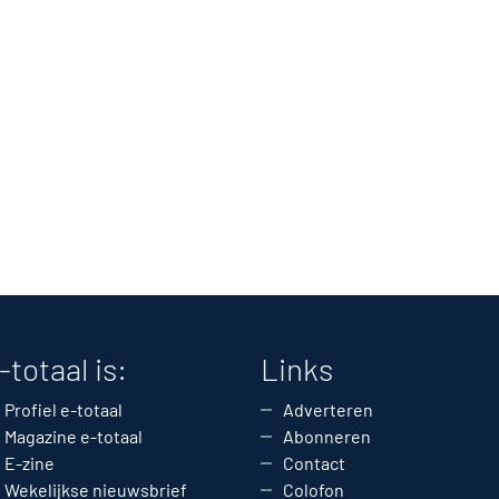
-totaal is:
Links
Profiel e-totaal
Adverteren
Magazine e-totaal
Abonneren
E-zine
Contact
Wekelijkse nieuwsbrief
Colofon