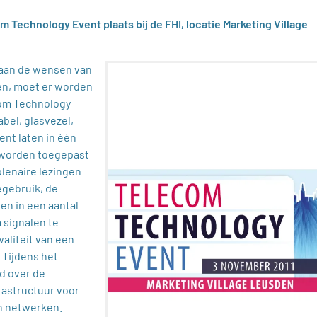
 Technology Event plaats bij de FHI, locatie Marketing Village
 aan de wensen van
en, moet er worden
com Technology
bel, glasvezel,
nt laten in één
n worden toegepast
lenaire lezingen
egebruik, de
en in een aantal
 signalen te
aliteit van een
 Tijdens het
d over de
rastructuur voor
an netwerken.