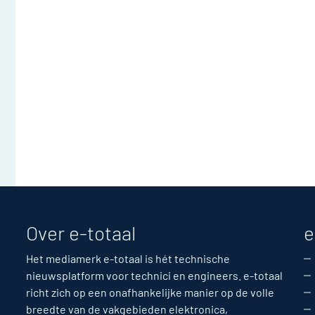
Over e-totaal
e
Het mediamerk e-totaal is hét technische
nieuwsplatform voor technici en engineers. e-totaal
richt zich op een onafhankelijke manier op de volle
breedte van de vakgebieden elektronica,