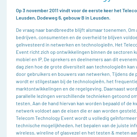
Op 3 november 2011 vindt voor de eerste keer het Telecom
Leusden, Dodeweg 6, gebouw B in Leusden.
De vraag naar bandbreedte blijft alsmaar toenemen. Om
bedrijven, consumenten en de overheid te blijven voldo
geïnvesteerd in netwerken en technologieën. Het Tele
Event richt zich op ontwikkelingen binnen de sectoren ka
mobiel en IP. De sprekers en deelnemers aan dit eveneme
dag zien hoe de grote diversiteit aan technologieën ka
door gebruikers en bouwers van netwerken. Tijdens de p
wordt er stilgestaan bij de technologieën, het frequenti
marktontwikkelingen en de regelgeving. Daarnaast word
parallelle lezingen verschillende technieken getoond om
testen. Aan de hand hiervan kan worden bepaald of de kw
netwerk voldoet aan de eisen die er aan worden gesteld.
Telecom Technology Event wordt u volledig geïnformeer
technische mogelijkheden, het bepalen van de juiste inf
wireless, wireline of glasvezel en het testen & meten a