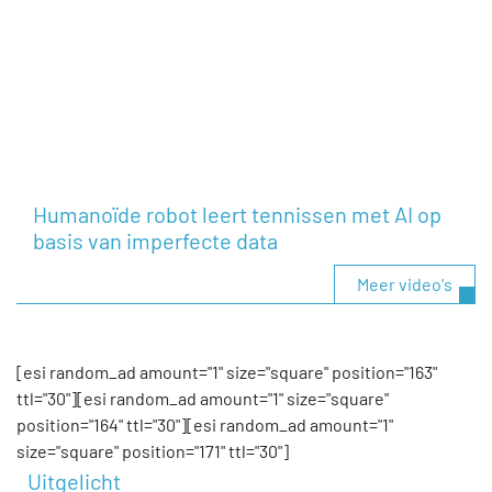
Humanoïde robot leert tennissen met AI op
basis van imperfecte data
Meer video's
[esi random_ad amount="1" size="square" position="163"
ttl="30"][esi random_ad amount="1" size="square"
position="164" ttl="30"][esi random_ad amount="1"
size="square" position="171" ttl="30"]
Uitgelicht