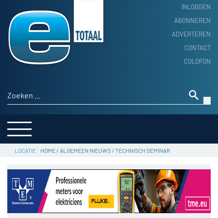
INLOGGEN
ABONNEREN
ADVERTEREN
HOME
CONTACT
PRODUCTNIEUWS
COLOFON
ACHTERGROND
ALGEMEEN NIEUWS
Zoeken naar:
THEMA’S
LEVERANCIERSGIDS
SERVICE
HOME
/
ALGEMEEN NIEUWS
/
TECHNISCH SEMINAR