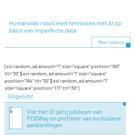
Humanoïde robot leert tennissen met AI op
basis van imperfecte data
Meer video's
[esi random_ad amount="1" size="square" position="163"
ttl="30"][esi random_ad amount="1" size="square"
position="164" ttl="30"][esi random_ad amount="1"
size="square" position="171" ttl="30"]
Uitgelicht
Vier het 12-jarig jubileum van
PCBWay en profiteer van exclusieve
aanbiedingen