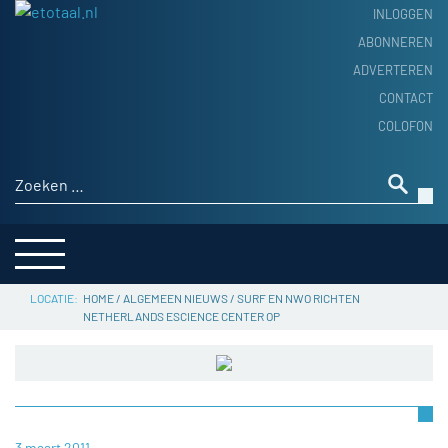
INLOGGEN
ABONNEREN
ADVERTEREN
HOME
CONTACT
PRODUCTNIEUWS
COLOFON
ACHTERGROND
ALGEMEEN NIEUWS
Zoeken naar:
THEMA’S
LEVERANCIERSGIDS
SERVICE
HOME
/
ALGEMEEN NIEUWS
/
SURF EN NWO RICHTEN
NETHERLANDS ESCIENCE CENTER OP
3 maart 2011