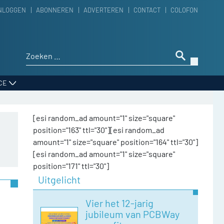
NLOGGEN
ABONNEREN
ADVERTEREN
CONTACT
COLOFON
Zoeken naar:
CE
[esi random_ad amount="1" size="square"
position="163" ttl="30"][esi random_ad
amount="1" size="square" position="164" ttl="30"]
[esi random_ad amount="1" size="square"
position="171" ttl="30"]
Uitgelicht
Vier het 12-jarig
jubileum van PCBWay