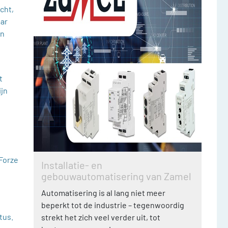
cht,
aar
en
t
ijn
Forze
Installatie- en
gebouwautomatisering van Zamel
Automatisering is al lang niet meer
beperkt tot de industrie – tegenwoordig
tus.
strekt het zich veel verder uit, tot