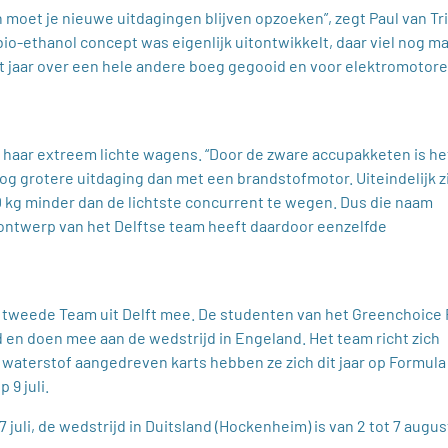
en moet je nieuwe uitdagingen blijven opzoeken”, zegt Paul van Tri
o-ethanol concept was eigenlijk uitontwikkelt, daar viel nog m
t jaar over een hele andere boeg gegooid en voor elektromotor
 haar extreem lichte wagens. “Door de zware accupakketen is he
g grotere uitdaging dan met een brandstofmotor. Uiteindelijk z
 kg minder dan de lichtste concurrent te wegen. Dus die naam
e ontwerp van het Delftse team heeft daardoor eenzelfde
n tweede Team uit Delft mee. De studenten van het Greenchoice 
en doen mee aan de wedstrijd in Engeland. Het team richt zich
r waterstof aangedreven karts hebben ze zich dit jaar op Formula
 9 juli.
7 juli, de wedstrijd in Duitsland (Hockenheim) is van 2 tot 7 augus