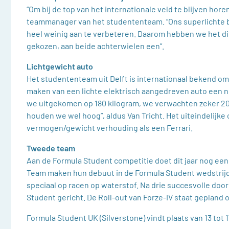
“Om bij de top van het internationale veld te blijven hor
teammanager van het studententeam. “Ons superlichte bi
heel weinig aan te verbeteren. Daarom hebben we het di
gekozen, aan beide achterwielen een”.
Lichtgewicht auto
Het studententeam uit Delft is internationaal bekend om
maken van een lichte elektrisch aangedreven auto een no
we uitgekomen op 180 kilogram, we verwachten zeker 20
houden we wel hoog”, aldus Van Tricht. Het uiteindelijk
vermogen/gewicht verhouding als een Ferrari.
Tweede team
Aan de Formula Student competitie doet dit jaar nog ee
Team maken hun debuut in de Formula Student wedstrijd 
speciaal op racen op waterstof. Na drie succesvolle doo
Student gericht. De Roll-out van Forze-IV staat gepland op
Formula Student UK (Silverstone) vindt plaats van 13 tot 1