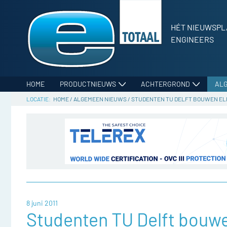
HÉT NIEUWSPL
ENGINEERS
HOME
PRODUCTNIEUWS
ACHTERGROND
AL
HOME
/
ALGEMEEN NIEUWS
/
STUDENTEN TU DELFT BOUWEN EL
8 juni 2011
Studenten TU Delft bouw