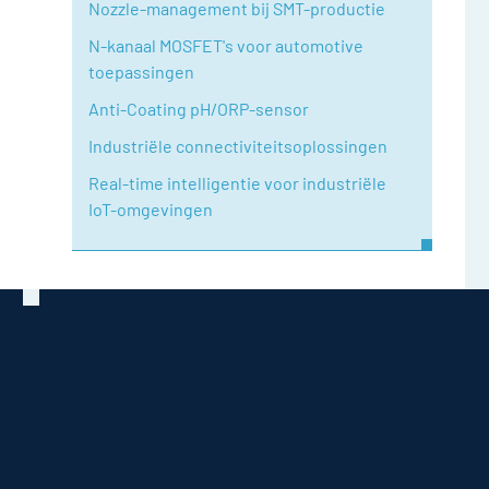
Nozzle-management bij SMT-productie
N-kanaal MOSFET's voor automotive
toepassingen
Anti-Coating pH/ORP-sensor
Industriële connectiviteitsoplossingen
Real-time intelligentie voor industriële
IoT-omgevingen