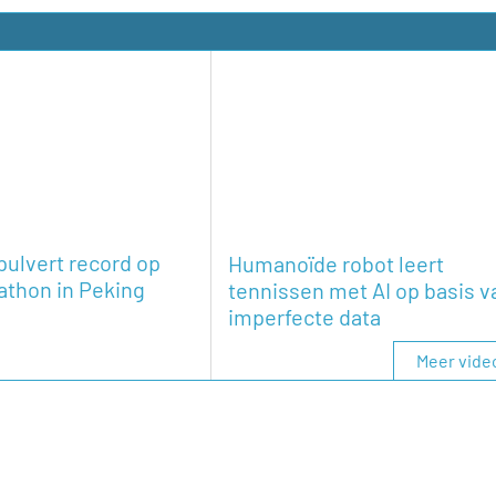
pulvert record op
Humanoïde robot leert
athon in Peking
tennissen met AI op basis v
imperfecte data
Meer vide