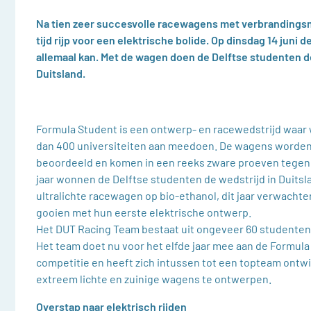
Na tien zeer succesvolle racewagens met verbrandings
tijd rijp voor een elektrische bolide. Op dinsdag 14 jun
allemaal kan. Met de wagen doen de Delftse studenten 
Duitsland.
Formula Student is een ontwerp- en racewedstrijd waar
dan 400 universiteiten aan meedoen. De wagens worden 
beoordeeld en komen in een reeks zware proeven tegen e
jaar wonnen de Delftse studenten de wedstrijd in Duits
ultralichte racewagen op bio-ethanol, dit jaar verwacht
gooien met hun eerste elektrische ontwerp.
Het DUT Racing Team bestaat uit ongeveer 60 studenten 
Het team doet nu voor het elfde jaar mee aan de Formul
competitie en heeft zich intussen tot een topteam ontwi
extreem lichte en zuinige wagens te ontwerpen.
Overstap naar elektrisch rijden