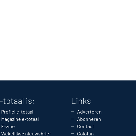
-totaal is:
Links
Profiel e-totaal
Adverteren
Magazine e-totaal
Abonneren
E-zine
Contact
Wekelijkse nieuwsbrief
Colofon