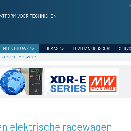
I
ATFORM VOOR TECHNICI EN
GEMEEN NIEUWS
THEMA’S
LEVERANCIERSGIDS
SERVI
EKTRISCHE RACEWAGEN
en elektrische racewagen