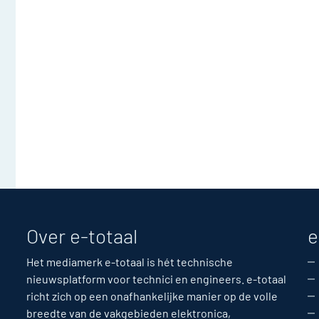
Over e-totaal
e
Het mediamerk e-totaal is hét technische
nieuwsplatform voor technici en engineers. e-totaal
richt zich op een onafhankelijke manier op de volle
breedte van de vakgebieden elektronica,