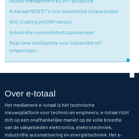
Nozzle-management bij SMT-productie
N-kanaal MOSFET's voor automotive toepassingen
Anti-Coating pH/ORP-sensor
Industriële connectiviteitsoplossingen
Real-time intelligentie voor industriële IoT-
omgevingen
Over e-totaal
Het mediamerk e-totaal is hét technische
nieuwsplatform voor technici en engineers. e-totaal richt
zich op een onafhankelijke manier op de volle breedte
van de vakgebieden elektronica, elektrotechniek,
industriële automatisering en energietechniek. Het e-