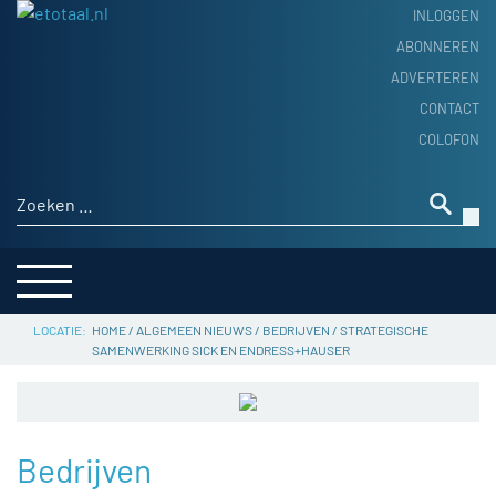
INLOGGEN
ABONNEREN
ADVERTEREN
HOME
CONTACT
PRODUCTNIEUWS
COLOFON
ACHTERGROND
ALGEMEEN NIEUWS
Zoeken naar:
THEMA’S
LEVERANCIERSGIDS
SERVICE
HOME
/
ALGEMEEN NIEUWS
/
BEDRIJVEN
/
STRATEGISCHE
SAMENWERKING SICK EN ENDRESS+HAUSER
Bedrijven