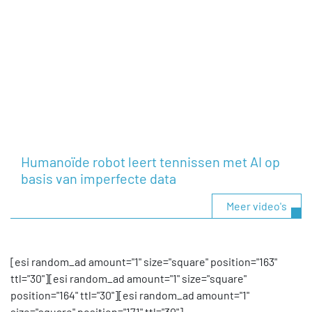
Humanoïde robot leert tennissen met AI op
basis van imperfecte data
Meer video's
[esi random_ad amount="1" size="square" position="163"
ttl="30"][esi random_ad amount="1" size="square"
position="164" ttl="30"][esi random_ad amount="1"
size="square" position="171" ttl="30"]