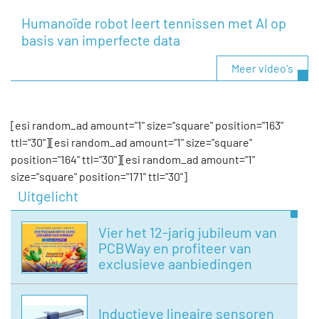
Humanoïde robot leert tennissen met AI op
basis van imperfecte data
Meer video's
[esi random_ad amount="1" size="square" position="163"
ttl="30"][esi random_ad amount="1" size="square"
position="164" ttl="30"][esi random_ad amount="1"
size="square" position="171" ttl="30"]
Uitgelicht
Vier het 12-jarig jubileum van
PCBWay en profiteer van
exclusieve aanbiedingen
Inductieve lineaire sensoren