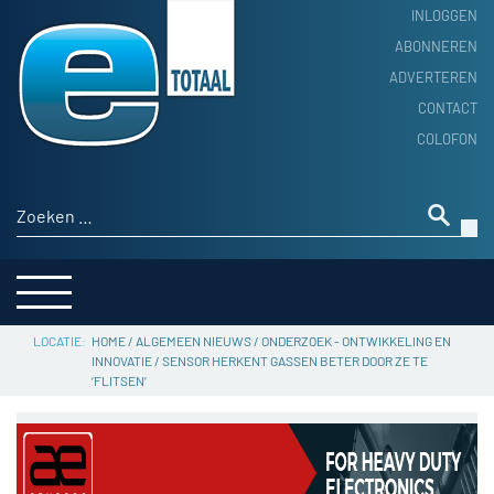
INLOGGEN
ABONNEREN
ADVERTEREN
HOME
CONTACT
PRODUCTNIEUWS
COLOFON
ACHTERGROND
ALGEMEEN NIEUWS
Zoeken naar:
THEMA’S
LEVERANCIERSGIDS
SERVICE
HOME
/
ALGEMEEN NIEUWS
/
ONDERZOEK - ONTWIKKELING EN
INNOVATIE
/
SENSOR HERKENT GASSEN BETER DOOR ZE TE
‘FLITSEN’