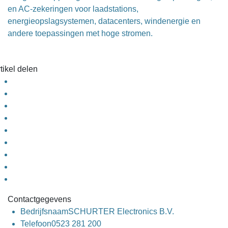
en AC-zekeringen voor laadstations,
energieopslagsystemen, datacenters, windenergie en
andere toepassingen met hoge stromen.
tikel delen
Contactgegevens
Bedrijfsnaam
SCHURTER Electronics B.V.
Telefoon
0523 281 200