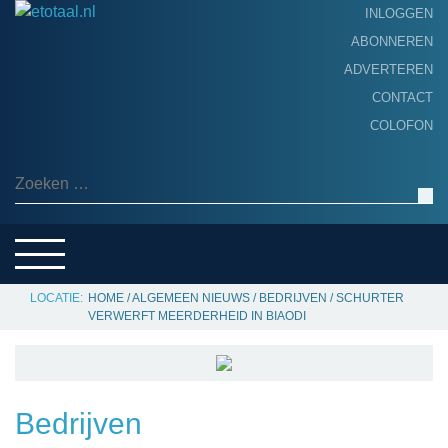
INLOGGEN
ABONNEREN
ADVERTEREN
HOME
CONTACT
PRODUCTNIEUWS
COLOFON
ACHTERGROND
ALGEMEEN NIEUWS
Zoeken naar:
THEMA’S
LEVERANCIERSGIDS
SERVICE
HOME
/
ALGEMEEN NIEUWS
/
BEDRIJVEN
/
SCHURTER
VERWERFT MEERDERHEID IN BIAODI
Bedrijven