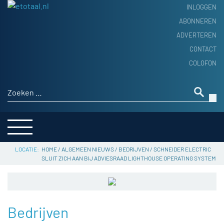
INLOGGEN
ABONNEREN
ADVERTEREN
HOME
CONTACT
PRODUCTNIEUWS
COLOFON
ACHTERGROND
ALGEMEEN NIEUWS
Zoeken naar:
THEMA’S
LEVERANCIERSGIDS
SERVICE
HOME
/
ALGEMEEN NIEUWS
/
BEDRIJVEN
/
SCHNEIDER ELECTRIC
SLUIT ZICH AAN BIJ ADVIESRAAD LIGHTHOUSE OPERATING SYSTEM
Bedrijven