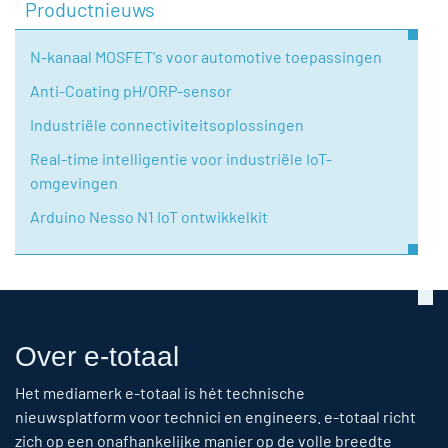
Productnieuws
N-kanaal MOSFET's voor automotive toepassingen
Anti-Coating pH/ORP-sensor
Industriële connectiviteitsoplossingen
Real-time intelligentie voor industriële IoT-
omgevingen
Arduino Nesso N1 IoT ontwikkelkit
Over e-totaal
Het mediamerk e-totaal is hét technische
nieuwsplatform voor technici en engineers. e-totaal richt
zich op een onafhankelijke manier op de volle breedte