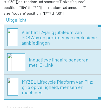
ttl="30"][esi random_ad amount="1" size="square"
position="164" ttl="30"][esi random_ad amount="1"
size="square" position="171" ttl="30"]
Uitgelicht
Vier het 12-jarig jubileum van
PCBWay en profiteer van exclusieve
aanbiedingen
Inductieve lineaire sensoren
met IO-Link
MYZEL Lifecycle Platform van Pilz:
grip op veiligheid, mensen en
machines