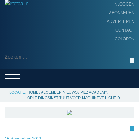
INLOGGEN
ABONNEREN
ADVERTEREN
HOME
CONTACT
PRODUCTNIEUWS
COLOFON
ACHTERGROND
ALGEMEEN NIEUWS
Zoeken naar:
THEMA’S
LEVERANCIERSGIDS
SERVICE
HOME
/
ALGEMEEN NIEUWS
/
PILZ ACADEMY,
OPLEIDINGSINSTITUUT VOOR MACHINEVEILIGHEID
16 december 2011