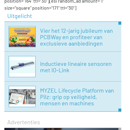
position="164" ttl="30"][esi random_ad amount="1"
size="square" position="171" ttl="30"]
Uitgelicht
Vier het 12-jarig jubileum van
PCBWay en profiteer van
exclusieve aanbiedingen
Inductieve lineaire sensoren
met IO-Link
MYZEL Lifecycle Platform van
Pilz: grip op veiligheid,
mensen en machines
Advertenties