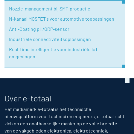
Nozzle-management bij SMT-productie
N-kanaal MOSFET's voor automotive toepassingen
Anti-Coating pH/ORP-sensor
Industriële connectiviteitsoplossingen
Real-time intelligentie voor industriële IoT-
omgevingen
Over e-totaal
Het mediamerk e-totaal is hét technische
nieuwsplatform voor technici en engineers. e-totaal richt
zich op een onafhankelijke manier op de volle breedte
van de vakgebieden elektronica, elektrotechniek,