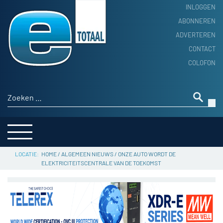
INLOGGEN
ABONNEREN
ADVERTEREN
HOME
CONTACT
PRODUCTNIEUWS
COLOFON
ACHTERGROND
ALGEMEEN NIEUWS
Zoeken naar:
THEMA’S
LEVERANCIERSGIDS
SERVICE
HOME
/
ALGEMEEN NIEUWS
/
ONZE AUTO WORDT DE
ELEKTRICITEITSCENTRALE VAN DE TOEKOMST