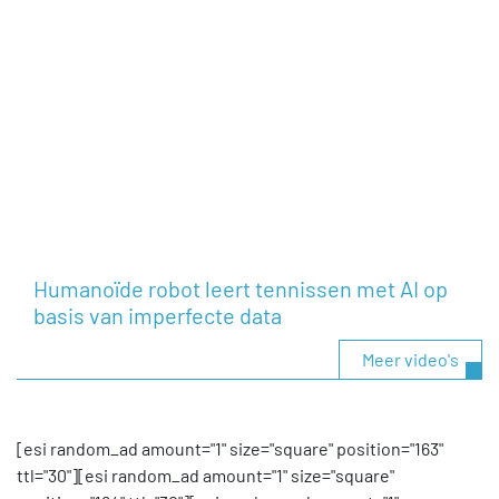
Humanoïde robot leert tennissen met AI op
basis van imperfecte data
Meer video's
[esi random_ad amount="1" size="square" position="163"
ttl="30"][esi random_ad amount="1" size="square"