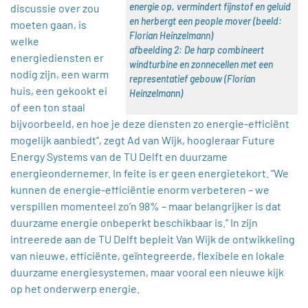
energie op, vermindert fijnstof en geluid
discussie over zou
en herbergt een people mover (beeld:
moeten gaan, is
Florian Heinzelmann)
welke
afbeelding 2: De harp combineert
energiediensten er
windturbine en zonnecellen met een
nodig zijn, een warm
representatief gebouw (Florian
huis, een gekookt ei
Heinzelmann)
of een ton staal
bijvoorbeeld, en hoe je deze diensten zo energie-efficiënt
mogelijk aanbiedt”, zegt Ad van Wijk, hoogleraar Future
Energy Systems van de TU Delft en duurzame
energieondernemer. In feite is er geen energietekort. “We
kunnen de energie-efficiëntie enorm verbeteren – we
verspillen momenteel zo’n 98% – maar belangrijker is dat
duurzame energie onbeperkt beschikbaar is.” In zijn
intreerede aan de TU Delft bepleit Van Wijk de ontwikkeling
van nieuwe, efficiënte, geïntegreerde, flexibele en lokale
duurzame energiesystemen, maar vooral een nieuwe kijk
op het onderwerp energie.