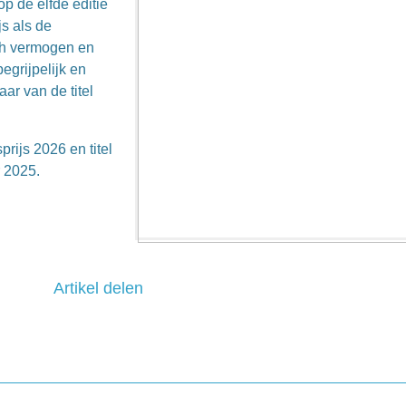
p de elfde editie
js als de
ch vermogen en
egrijpelijk en
ar van de titel
rijs 2026 en titel
 2025.
Artikel delen