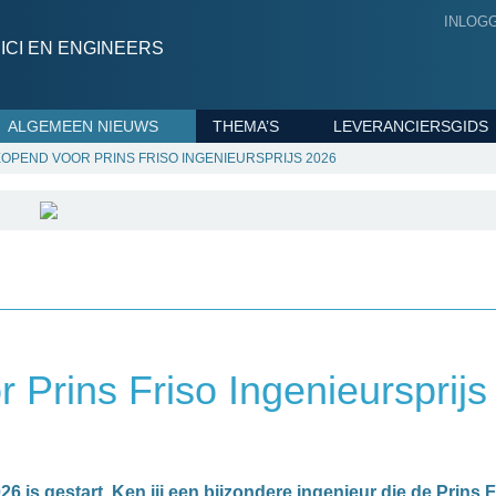
INLOG
CI EN ENGINEERS
ALGEMEEN NIEUWS
THEMA’S
LEVERANCIERSGIDS
OPEND VOOR PRINS FRISO INGENIEURSPRIJS 2026
Prins Friso Ingenieursprijs
6 is gestart. Ken jij een bijzondere ingenieur die de Prins F