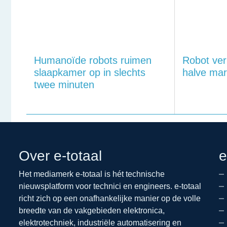
Humanoïde robots ruimen
Robot ver
slaapkamer op in slechts
halve mar
twee minuten
Over e-totaal
e
Het mediamerk e-totaal is hét technische
nieuwsplatform voor technici en engineers. e-totaal
richt zich op een onafhankelijke manier op de volle
breedte van de vakgebieden elektronica,
elektrotechniek, industriële automatisering en