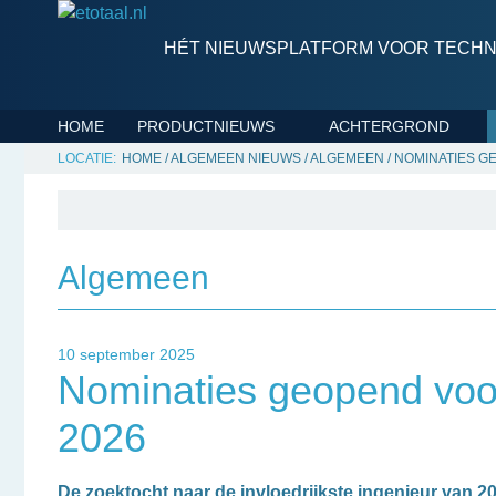
HÉT NIEUWSPLATFORM VOOR TECHNI
HOME
PRODUCTNIEUWS
ACHTERGROND
HOME
/
ALGEMEEN NIEUWS
/
ALGEMEEN
/
NOMINATIES GE
Algemeen
10 september 2025
Nominaties geopend voor 
2026
De zoektocht naar de invloedrijkste ingenieur van 202