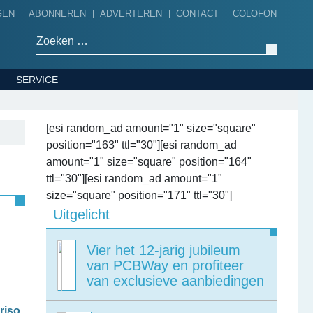
GEN
ABONNEREN
ADVERTEREN
CONTACT
COLOFON
Zoeken naar:
SERVICE
[esi random_ad amount="1" size="square"
position="163" ttl="30"][esi random_ad
amount="1" size="square" position="164"
ttl="30"][esi random_ad amount="1"
size="square" position="171" ttl="30"]
Uitgelicht
Vier het 12-jarig jubileum
van PCBWay en profiteer
van exclusieve aanbiedingen
riso