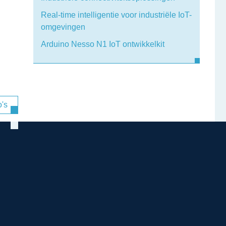
Real-time intelligentie voor industriële IoT-
omgevingen
Arduino Nesso N1 IoT ontwikkelkit
's