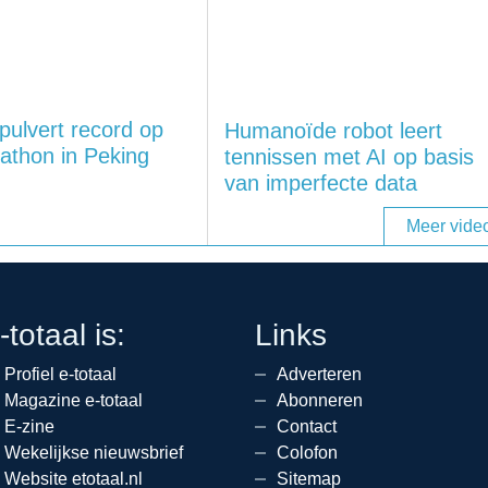
pulvert record op
Humanoïde robot leert
athon in Peking
tennissen met AI op basis
van imperfecte data
Meer video
-totaal is:
Links
Profiel e-totaal
Adverteren
Magazine e-totaal
Abonneren
E-zine
Contact
Wekelijkse nieuwsbrief
Colofon
Website etotaal.nl
Sitemap