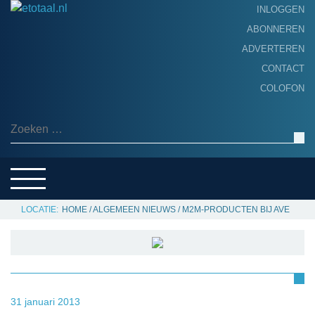
INLOGGEN
ABONNEREN
ADVERTEREN
HOME
CONTACT
PRODUCTNIEUWS
COLOFON
ACHTERGROND
ALGEMEEN NIEUWS
Zoeken naar:
THEMA’S
LEVERANCIERSGIDS
SERVICE
HOME
/
ALGEMEEN NIEUWS
/
M2M-PRODUCTEN BIJ AVE
31 januari 2013