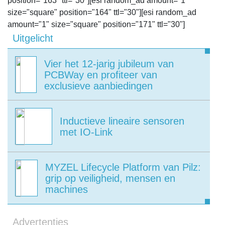
position="163" ttl="30"][esi random_ad amount="1"
size="square" position="164" ttl="30"][esi random_ad
amount="1" size="square" position="171" ttl="30"]
Uitgelicht
Vier het 12-jarig jubileum van
PCBWay en profiteer van
exclusieve aanbiedingen
Inductieve lineaire sensoren
met IO-Link
MYZEL Lifecycle Platform van Pilz:
grip op veiligheid, mensen en
machines
Advertenties