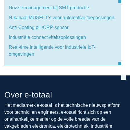
Nozzle-management bij SMT-productie
N-kanaal MOSFET's voor automotive toepassingen
Anti-Coating pH/ORP-sensor
Industriële connectiviteitsoplossingen
Real-time intelligentie voor industriële IoT-
omgevingen
Over e-totaal
Het mediamerk e-totaal is hét technische nieuwsplatform
voor technici en engineers. e-totaal richt zich op een
onafhankelijke manier op de volle breedte van de
vakgebieden elektronica, elektrotechniek, industriële