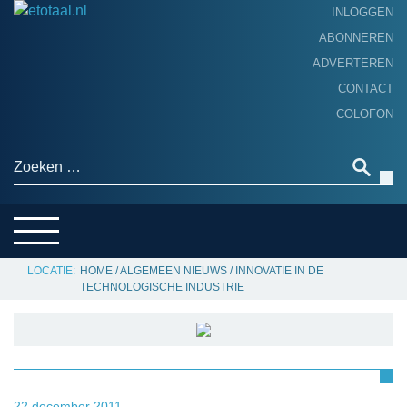
INLOGGEN
ABONNEREN
ADVERTEREN
HOME
CONTACT
PRODUCTNIEUWS
COLOFON
ACHTERGROND
ALGEMEEN NIEUWS
Zoeken naar:
THEMA’S
LEVERANCIERSGIDS
SERVICE
HOME
/
ALGEMEEN NIEUWS
/
INNOVATIE IN DE
TECHNOLOGISCHE INDUSTRIE
22 december 2011