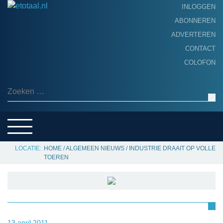
INLOGGEN
ABONNEREN
ADVERTEREN
HOME
CONTACT
PRODUCTNIEUWS
COLOFON
ACHTERGROND
ALGEMEEN NIEUWS
Zoeken naar:
THEMA’S
LEVERANCIERSGIDS
SERVICE
HOME
/
ALGEMEEN NIEUWS
/
INDUSTRIE DRAAIT OP VOLLE
TOEREN
13 april 2011