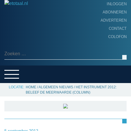
INLOGGEN
ABONNEREN
ADVERTEREN
HOME
CONTACT
PRODUCTNIEUWS
COLOFON
ACHTERGROND
ALGEMEEN NIEUWS
Zoeken naar:
THEMA’S
LEVERANCIERSGIDS
SERVICE
HOME
/
ALGEMEEN NIEUWS
/
HET INSTRUMENT 2012:
BELEEF DE MEERWAARDE (COLUMN)
5 september 2012