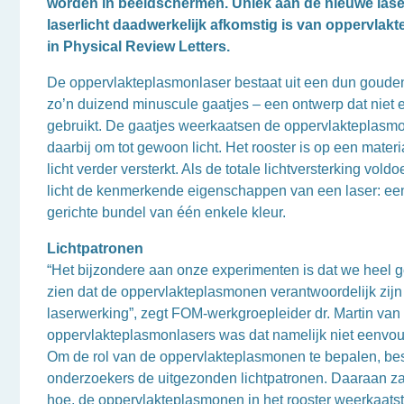
worden in beeldschermen. Uniek aan de nieuwe laser
laserlicht daadwerkelijk afkomstig is van oppervla
in Physical Review Letters.
De oppervlakteplasmonlaser bestaat uit een dun goude
zo’n duizend minuscule gaatjes – een ontwerp dat niet 
gebruikt. De gaatjes weerkaatsen de oppervlakteplasm
daarbij om tot gewoon licht. Het rooster is op een materi
licht verder versterkt. Als de totale lichtversterking voldoe
licht de kenmerkende eigenschappen van een laser: een
gerichte bundel van één enkele kleur.
Lichtpatronen
“Het bijzondere aan onze experimenten is dat we heel 
zien dat de oppervlakteplasmonen verantwoordelijk zijn
laserwerking”, zegt FOM-werkgroepleider dr. Martin van 
oppervlakteplasmonlasers was dat namelijk niet eenvoudi
Om de rol van de oppervlakteplasmonen te bepalen, be
onderzoekers de uitgezonden lichtpatronen. Daaraan zag
hoe, de oppervlakteplasmonen in het rooster weerkaatst