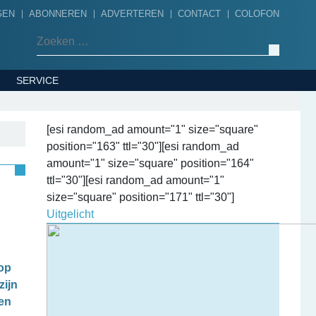
GEN
ABONNEREN
ADVERTEREN
CONTACT
COLOFON
Zoeken naar:
SERVICE
[esi random_ad amount="1" size="square"
position="163" ttl="30"][esi random_ad
amount="1" size="square" position="164"
ttl="30"][esi random_ad amount="1"
size="square" position="171" ttl="30"]
Uitgelicht
 op
zijn
nen