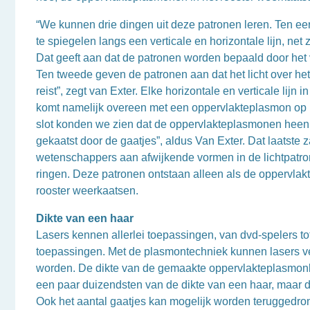
“We kunnen drie dingen uit deze patronen leren. Ten eers
te spiegelen langs een verticale en horizontale lijn, net z
Dat geeft aan dat de patronen worden bepaald door het v
Ten tweede geven de patronen aan dat het licht over he
reist”, zegt van Exter. Elke horizontale en verticale lijn i
komt namelijk overeen met een oppervlakteplasmon op h
slot konden we zien dat de oppervlakteplasmonen hee
gekaatst door de gaatjes”, aldus Van Exter. Dat laatste 
wetenschappers aan afwijkende vormen in de lichtpatron
ringen. Deze patronen ontstaan alleen als de oppervlak
rooster weerkaatsen.
Dikte van een haar
Lasers kennen allerlei toepassingen, van dvd-spelers t
toepassingen. Met de plasmontechniek kunnen lasers ve
worden. De dikte van de gemaakte oppervlakteplasmonla
een paar duizendsten van de dikte van een haar, maar d
Ook het aantal gaatjes kan mogelijk worden teruggedrong