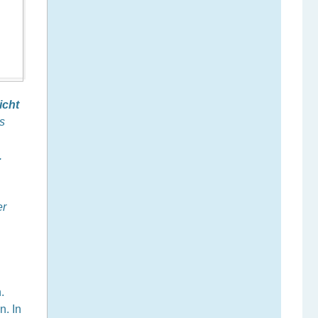
icht
s
.
er
.
n. In