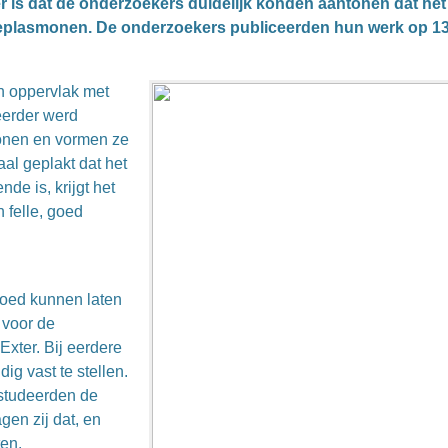
 is dat de onderzoekers duidelijk konden aantonen dat het
kteplasmonen. De onderzoekers publiceerden hun werk op 1
n oppervlak met
eerder werd
onen en vormen ze
aal geplakt dat het
nde is, krijgt het
 felle, goed
goed kunnen laten
 voor de
Exter. Bij eerdere
g vast te stellen.
studeerden de
en zij dat, en
en.