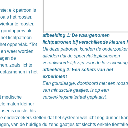
te: elk patroon is
oals het rooster.
ierkante rooster.
t goudoppervlak
afbeelding 1: De waargenomen
n het lichtpatroon
lichtpatronen bij verschillende kleuren l
et oppervlak. “Tot
Uit deze patronen konden de onderzoeker
n en weer worden
afleiden dat de oppervlakteplasmonen
zagen de
verantwoordelijk zijn voor de laserwerking
en, zoals lichte
afbeelding 2: Een schets van het
teplasmonen in het
experiment
Een goudlaagje, doorboord met een roost
van minuscule gaatjes, is op een
ot medische
versterkingsmateriaal geplaatst.
le malen kleiner
ser is nu slechts
e onderzoekers stellen dat het systeem wellicht nog dunner kan
en, van de huidige duizend gaatjes tot slechts enkele tientalle