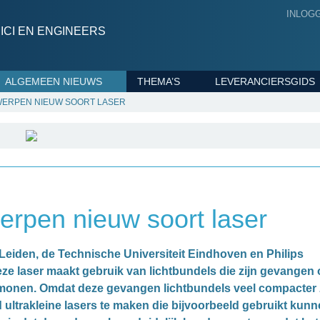
INLOG
CI EN ENGINEERS
ALGEMEEN NIEUWS
THEMA’S
LEVERANCIERSGIDS
ERPEN NIEUW SOORT LASER
rpen nieuw soort laser
Leiden, de Technische Universiteit Eindhoven en Philips
e laser maakt gebruik van lichtbundels die zijn gevangen
onen. Omdat deze gevangen lichtbundels veel compacter 
id ultrakleine lasers te maken die bijvoorbeeld gebruikt kun