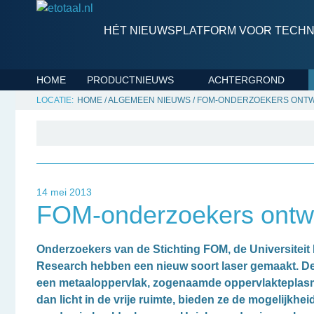
HÉT NIEUWSPLATFORM VOOR TECHNI
HOME
PRODUCTNIEUWS
ACHTERGROND
HOME
/
ALGEMEEN NIEUWS
/
FOM-ONDERZOEKERS ONTW
14 mei 2013
FOM-onderzoekers ontwe
Onderzoekers van de Stichting FOM, de Universiteit 
Research hebben een nieuw soort laser gemaakt. Dez
een metaaloppervlak, zogenaamde oppervlakteplasm
dan licht in de vrije ruimte, bieden ze de mogelijkhe