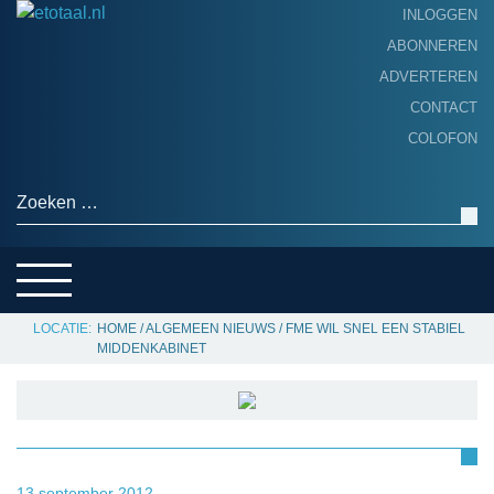
INLOGGEN
ABONNEREN
ADVERTEREN
HOME
CONTACT
PRODUCTNIEUWS
COLOFON
ACHTERGROND
ALGEMEEN NIEUWS
Zoeken naar:
THEMA’S
LEVERANCIERSGIDS
SERVICE
HOME
/
ALGEMEEN NIEUWS
/
FME WIL SNEL EEN STABIEL
MIDDENKABINET
13 september 2012