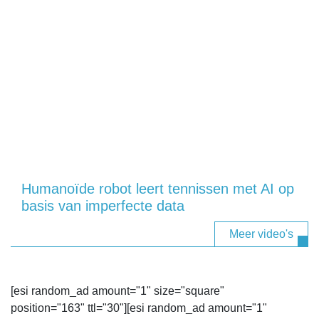
Humanoïde robot leert tennissen met AI op
basis van imperfecte data
Meer video's
[esi random_ad amount="1" size="square"
position="163" ttl="30"][esi random_ad amount="1"