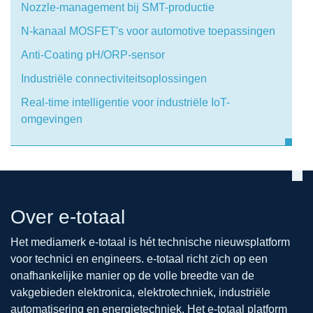
Nozzle-management bij SMT-productie
N-kanaal MOSFET's voor automotive toepassingen
Anti-Coating pH/ORP-sensor
Industriële connectiviteitsoplossingen
Real-time intelligentie voor industriële IoT-
omgevingen
Over e-totaal
Het mediamerk e-totaal is hét technische nieuwsplatform
voor technici en engineers. e-totaal richt zich op een
onafhankelijke manier op de volle breedte van de
vakgebieden elektronica, elektrotechniek, industriële
automatisering en energietechniek. Het e-totaal platform