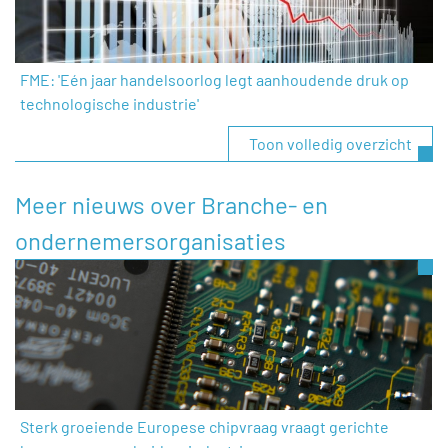
FME: 'Eén jaar handelsoorlog legt aanhoudende druk op
technologische industrie'
Toon volledig overzicht
Meer nieuws over Branche- en
ondernemersorganisaties
Sterk groeiende Europese chipvraag vraagt gerichte