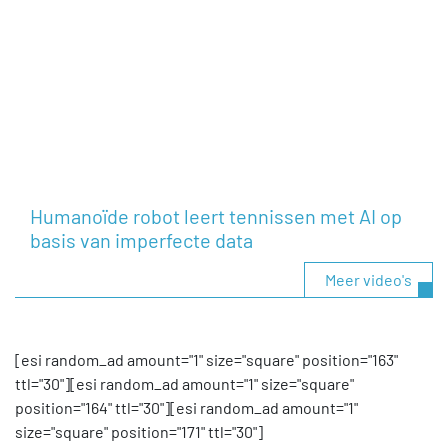
Humanoïde robot leert tennissen met AI op
basis van imperfecte data
Meer video's
[esi random_ad amount="1" size="square" position="163"
ttl="30"][esi random_ad amount="1" size="square"
position="164" ttl="30"][esi random_ad amount="1"
size="square" position="171" ttl="30"]