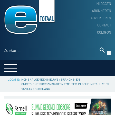
INLOGGEN
ABONNEREN
ADVERTEREN
HOME
CONTACT
PRODUCTNIEUWS
COLOFON
ACHTERGROND
ALGEMEEN NIEUWS
Zoeken naar:
THEMA’S
LEVERANCIERSGIDS
SERVICE
HOME
/
ALGEMEEN NIEUWS
/
BRANCHE- EN
ONDERNEMERSORGANISATIES
/
FME: TECHNISCHE INSTALLATIES
VAN LEVENSBELANG