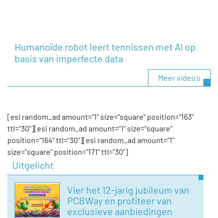
Humanoïde robot leert tennissen met AI op
basis van imperfecte data
Meer video's
[esi random_ad amount="1" size="square" position="163"
ttl="30"][esi random_ad amount="1" size="square"
position="164" ttl="30"][esi random_ad amount="1"
size="square" position="171" ttl="30"]
Uitgelicht
Vier het 12-jarig jubileum van
PCBWay en profiteer van
exclusieve aanbiedingen