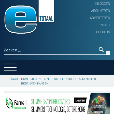
INLOGGEN
ABONNEREN
ADVERTEREN
HOME
CONTACT
PRODUCTNIEUWS
COLOFON
ACHTERGROND
ALGEMEEN NIEUWS
Zoeken naar:
THEMA’S
LEVERANCIERSGIDS
SERVICE
HOME
/
ALGEMEEN NIEUWS
/
ELEKTRISCH RIJDEN BIEDT
BEDRIJVEN KANSEN