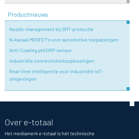
Productnieuws
Nozzle-management bij SMT-productie
N-kanaal MOSFET's voor automotive toepassingen
Anti-Coating pH/ORP-sensor
Industriële connectiviteitsoplossingen
Real-time intelligentie voor industriële IoT-
omgevingen
Over e-totaal
Het mediamerk e-totaal is hét technische