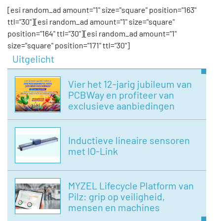
[esi random_ad amount="1" size="square" position="163"
ttl="30"][esi random_ad amount="1" size="square"
position="164" ttl="30"][esi random_ad amount="1"
size="square" position="171" ttl="30"]
Uitgelicht
Vier het 12-jarig jubileum van
PCBWay en profiteer van
exclusieve aanbiedingen
Inductieve lineaire sensoren
met IO-Link
MYZEL Lifecycle Platform van
Pilz: grip op veiligheid,
mensen en machines