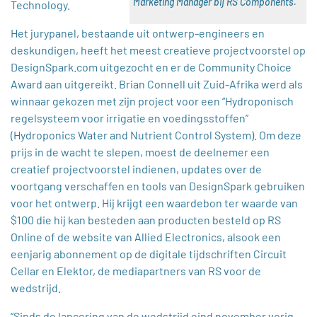
Marketing Manager bij RS Components.
Technology.
Het jurypanel, bestaande uit ontwerp-engineers en
deskundigen, heeft het meest creatieve projectvoorstel op
DesignSpark.com uitgezocht en er de Community Choice
Award aan uitgereikt. Brian Connell uit Zuid-Afrika werd als
winnaar gekozen met zijn project voor een “Hydroponisch
regelsysteem voor irrigatie en voedingsstoffen”
(Hydroponics Water and Nutrient Control System). Om deze
prijs in de wacht te slepen, moest de deelnemer een
creatief projectvoorstel indienen, updates over de
voortgang verschaffen en tools van DesignSpark gebruiken
voor het ontwerp. Hij krijgt een waardebon ter waarde van
$100 die hij kan besteden aan producten besteld op RS
Online of de website van Allied Electronics, alsook een
eenjarig abonnement op de digitale tijdschriften Circuit
Cellar en Elektor, de mediapartners van RS voor de
wedstrijd.
“Sinds de lancering van de wedstrijd eind november vorig