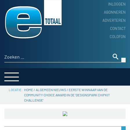
INLOGGEN
ABONNEREN
ADVERTEREN
HOME
CONTACT
PRODUCTNIEUWS
COLOFON
ACHTERGROND
ALGEMEEN NIEUWS
Zoeken naar:
THEMA’S
LEVERANCIERSGIDS
SERVICE
HOME
/
ALGEMEEN NIEUWS
/
EERSTE WINNAAR VAN DE
COMMUNITY CHOICE AWARD IN DE ‘DESIGNSPARK CHIPKIT
CHALLENGE’