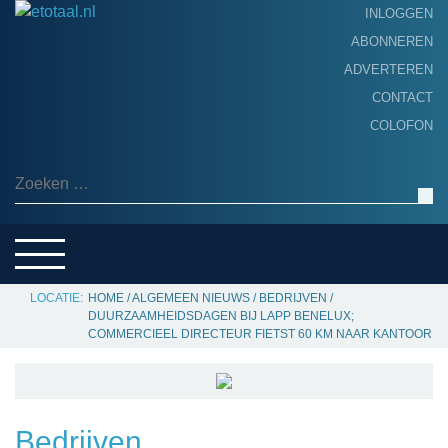
INLOGGEN
ABONNEREN
ADVERTEREN
HOME
CONTACT
PRODUCTNIEUWS
COLOFON
ACHTERGROND
ALGEMEEN NIEUWS
Zoeken naar:
THEMA’S
LEVERANCIERSGIDS
SERVICE
HOME
/
ALGEMEEN NIEUWS
/
BEDRIJVEN
/
DUURZAAMHEIDSDAGEN BIJ LAPP BENELUX;
COMMERCIEEL DIRECTEUR FIETST 60 KM NAAR KANTOOR
Bedrijven