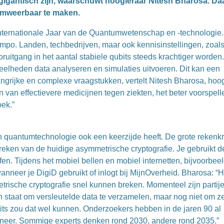
n gigantisch zijn, waarschuwt hoogleraar Nitesh Bharosa. D
umweerbaar te maken.
Internationale Jaar van de Quantumwetenschap en -technologie
mpo. Landen, techbedrijven, maar ook kennisinstellingen, zoal
uitgang in het aantal stabiele qubits steeds krachtiger worden
lheden data analyseren en simulaties uitvoeren. Dit kan een
ngrijke en complexe vraagstukken, vertelt Nitesh Bharosa, hoo
 van effectievere medicijnen tegen ziekten, het beter voorspell
ek.”
an quantumtechnologie ook een keerzijde heeft. De grote rekenk
breken van de huidige asymmetrische cryptografie. Je gebruikt 
fen. Tijdens het mobiel bellen en mobiel internetten, bijvoorbeel
anneer je DigiD gebruikt of inlogt bij MijnOverheid. Bharosa: “H
ische cryptografie snel kunnen breken. Momenteel zijn partije
n staat om versleutelde data te verzamelen, maar nog niet om ze
ts zou dat wel kunnen. Onderzoekers hebben in de jaren 90 al
anneer. Sommige experts denken rond 2030, andere rond 2035.”