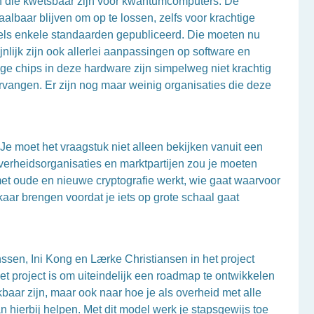
en die kwetsbaar zijn voor kwantumcomputers. De
baar blijven om op te lossen, zelfs voor krachtige
dels enkele standaarden gepubliceerd. Die moeten nu
nlijk zijn ook allerlei aanpassingen op software en
ge chips in deze hardware zijn simpelweg niet krachtig
vangen. Er zijn nog maar weinig organisaties die deze
 Je moet het vraagstuk niet alleen bekijken vanuit een
verheidsorganisaties en marktpartijen zou je moeten
 met oude en nieuwe cryptografie werkt, wie gaat waarvoor
kaar brengen voordat je iets op grote schaal gaat
sen, Ini Kong en Lærke Christiansen in het project
et project is om uiteindelijk een roadmap te ontwikkelen
aar zijn, maar ook naar hoe je als overheid met alle
n hierbij helpen. Met dit model werk je stapsgewijs toe