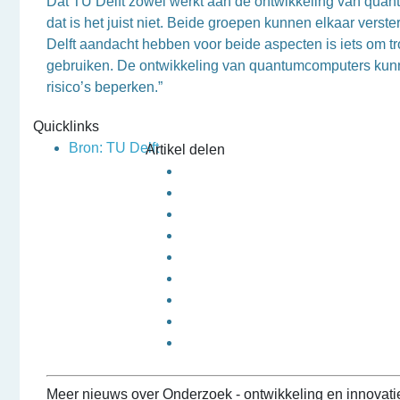
Dat TU Delft zowel werkt aan de ontwikkeling van quant
dat is het juist niet. Beide groepen kunnen elkaar ver
Delft aandacht hebben voor beide aspecten is iets om t
gebruiken. De ontwikkeling van quantumcomputers kunne
risico’s beperken.”
Quicklinks
Bron: TU Delft
Artikel delen
Meer nieuws over Onderzoek - ontwikkeling en innovati