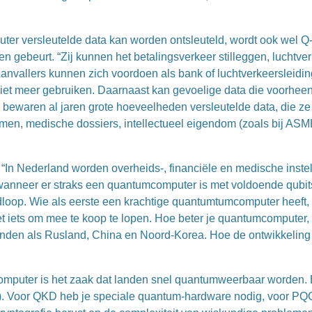
er versleutelde data kan worden ontsleuteld, wordt ook wel 
en gebeurt. “Zij kunnen het betalingsverkeer stilleggen, luchtv
anvallers kunnen zich voordoen als bank of luchtverkeersleid
 niet meer gebruiken. Daarnaast kan gevoelige data die voorhee
ewaren al jaren grote hoeveelheden versleutelde data, die ze w
men, medische dossiers, intellectueel eigendom (zoals bij ASM
s. “In Nederland worden overheids-, financiële en medische ins
wanneer er straks een quantumcomputer is met voldoende qubits
edloop. Wie als eerste een krachtige quantumtumcomputer heeft
et iets om mee te koop te lopen. Hoe beter je quantumcomputer, 
landen als Rusland, China en Noord-Korea. Hoe de ontwikkeling er
mcomputer is het zaak dat landen snel quantumweerbaar worden.
. Voor QKD heb je speciale quantum-hardware nodig, voor PQC 