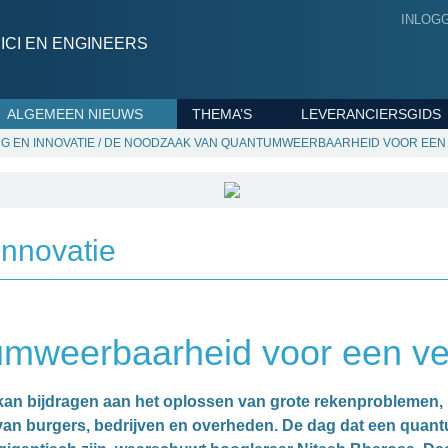
INLOG
CI EN ENGINEERS
ALGEMEEN NIEUWS
THEMA’S
LEVERANCIERSGIDS
G EN INNOVATIE
/
DE NOODZAAK VAN QUANTUMWEERBAARHEID VOOR EEN V
innovatie
weerbaarheid voor een veil
 bijdragen aan het oplossen van grote rekenproblemen, m
van burgers, bedrijven en overheden. De dag dat een quantu