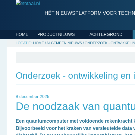
HÉT NIEUWSPLATFORM VOOR TECHNI
HOME
PRODUCTNIEUWS
ACHTERGROND
HOME
/
ALGEMEEN NIEUWS
/
ONDERZOEK - ONTWIKKELIN
Onderzoek - ontwikkeling en 
9 december 2025
De noodzaak van quantum
Een quantumcomputer met voldoende rekenkracht kan
Bijvoorbeeld voor het kraken van versleutelde data 