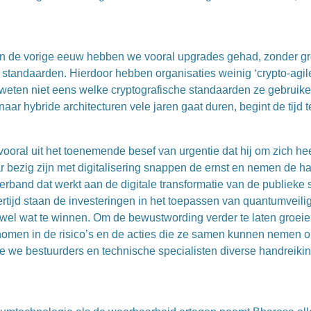
 van de vorige eeuw hebben we vooral upgrades gehad, zonder g
tandaarden. Hierdoor hebben organisaties weinig ‘crypto-agile’
 weten niet eens welke cryptografische standaarden ze gebruiken
ar hybride architecturen vele jaren gaat duren, begint de tijd t
j vooral uit het toenemende besef van urgentie dat hij om zich h
 bezig zijn met digitalisering snappen de ernst en nemen de h
and dat werkt aan de digitale transformatie van de publieke se
tijd staan de investeringen in het toepassen van quantumveilige
 wel wat te winnen. Om de bewustwording verder te laten groei
nomen in de risico’s en de acties die ze samen kunnen neme
ee we bestuurders en technische specialisten diverse handrei