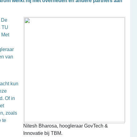
aarom werkt hij met overheden en andere partners aan
. De
s TU
. Met
gleraar
en van
racht kun
deze
d. Of in
et
n, zoals
 te
Nitesh Bharosa, hoogleraar GovTech &
Innovatie bij TBM.