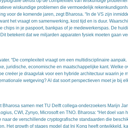
cryptografie berust op de complexiteit van wiskundige problem
tieve wiskundige problemen die vermoedelijk rekenkundigonhaal
sing voor de komende jaren, zegt Bharosa. “In de VS zijn inmid
want het vraagt om samenwerking, kost tijd en is duur. Waarschij
e chips in je paspoort, bankpas of je medewerkerspas. De huidi
it betekent dat we miljarden apparaten fysiek moeten gaan ver
 water. “De complexiteit vraagt om een multidisciplinaire aanpak.
ijke, juridische, economische en maatschappelijke kant. Welke o
hoe creëer je draagvlak voor een hybride architectuur waarin je
rnationale wetgeving? Al dat soort perspectieven moet je bij el
kt Bharosa samen met TU Delft collega-onderzoekers Marijn Jans
 Logius, CWI, Zynyo, Microsoft en TNO. Bharosa: “Het doel van h
 naar de verschillende cryptografische standaarden die beschikb
ten. Het growth of stages model dat Ini Kong heeft ontwikkeld, ka