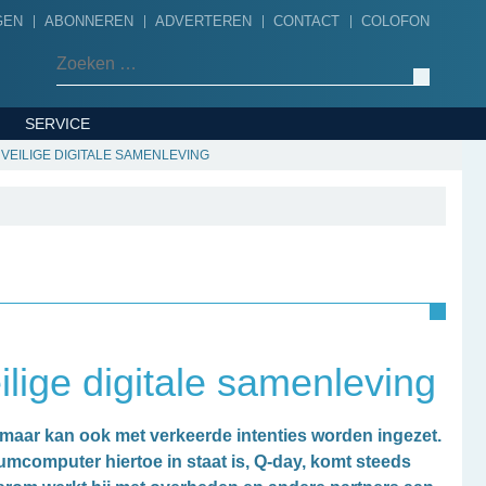
GEN
ABONNEREN
ADVERTEREN
CONTACT
COLOFON
Zoeken naar:
SERVICE
EILIGE DIGITALE SAMENLEVING
ige digitale samenleving
aar kan ook met verkeerde intenties worden ingezet.
mcomputer hiertoe in staat is, Q-day, komt steeds