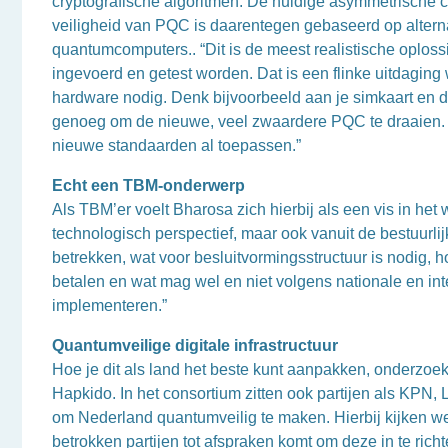
cryptografische algoritmen. De huidige asymmetrische 
veiligheid van PQC is daarentegen gebaseerd op alterna
quantumcomputers.. “Dit is de meest realistische oplos
ingevoerd en getest worden. Dat is een flinke uitdaging 
hardware nodig. Denk bijvoorbeeld aan je simkaart en d
genoeg om de nieuwe, veel zwaardere PQC te draaien. D
nieuwe standaarden al toepassen.”
Echt een TBM-onderwerp
Als TBM’er voelt Bharosa zich hierbij als een vis in het
technologisch perspectief, maar ook vanuit de bestuurl
betrekken, wat voor besluitvormingsstructuur is nodig, 
betalen en wat mag wel en niet volgens nationale en inte
implementeren.”
Quantumveilige digitale infrastructuur
Hoe je dit als land het beste kunt aanpakken, onderzoe
Hapkido. In het consortium zitten ook partijen als KPN,
om Nederland quantumveilig te maken. Hierbij kijken we
betrokken partijen tot afspraken komt om deze in te rich