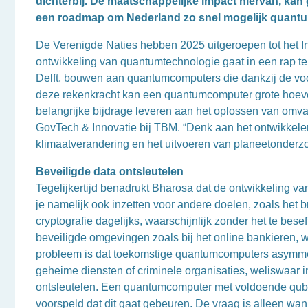
dichterbij. De maatschappelijke impact hiervan, ka
een roadmap om Nederland zo snel mogelijk quant
De Verenigde Naties hebben 2025 uitgeroepen tot het 
ontwikkeling van quantumtechnologie gaat in een rap te
Delft, bouwen aan quantumcomputers die dankzij de voor
deze rekenkracht kan een quantumcomputer grote hoevee
belangrijke bijdrage leveren aan het oplossen van omva
GovTech & Innovatie bij TBM. “Denk aan het ontwikkelen
klimaatverandering en het uitvoeren van planeetonderzo
Beveiligde data ontsleutelen
Tegelijkertijd benadrukt Bharosa dat de ontwikkeling v
je namelijk ook inzetten voor andere doelen, zoals het 
cryptografie dagelijks, waarschijnlijk zonder het te besef
beveiligde omgevingen zoals bij het online bankieren, w
probleem is dat toekomstige quantumcomputers asymmetr
geheime diensten of criminele organisaties, weliswaar i
ontsleutelen. Een quantumcomputer met voldoende qubi
voorspeld dat dit gaat gebeuren. De vraag is alleen w