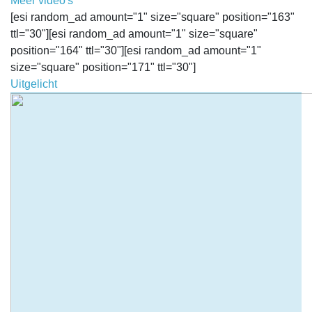
Meer video's
[esi random_ad amount="1" size="square" position="163"
ttl="30"][esi random_ad amount="1" size="square"
position="164" ttl="30"][esi random_ad amount="1"
size="square" position="171" ttl="30"]
Uitgelicht