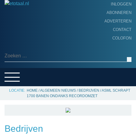
INLOGGEN
ABONNEREN
ADVERTEREN
HOME
CONTACT
PRODUCTNIEUWS
COLOFON
ACHTERGROND
ALGEMEEN NIEUWS
Zoeken naar:
THEMA’S
LEVERANCIERSGIDS
SERVICE
HOME
/
ALGEMEEN NIEUWS
/
BEDRIJVEN
/
ASML SCHRAPT
1700 BANEN ONDANKS RECORDOMZET
Bedrijven