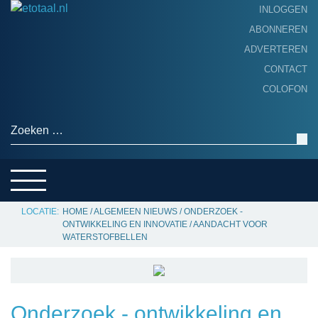
INLOGGEN
ABONNEREN
ADVERTEREN
HOME
CONTACT
PRODUCTNIEUWS
COLOFON
ACHTERGROND
ALGEMEEN NIEUWS
Zoeken naar:
THEMA’S
LEVERANCIERSGIDS
SERVICE
HOME
/
ALGEMEEN NIEUWS
/
ONDERZOEK -
ONTWIKKELING EN INNOVATIE
/
AANDACHT VOOR
WATERSTOFBELLEN
Onderzoek - ontwikkeling en