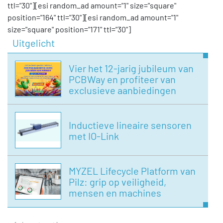
ttl="30"][esi random_ad amount="1" size="square"
position="164" ttl="30"][esi random_ad amount="1"
size="square" position="171" ttl="30"]
Uitgelicht
Vier het 12-jarig jubileum van
PCBWay en profiteer van
exclusieve aanbiedingen
Inductieve lineaire sensoren
met IO-Link
MYZEL Lifecycle Platform van
Pilz: grip op veiligheid,
mensen en machines