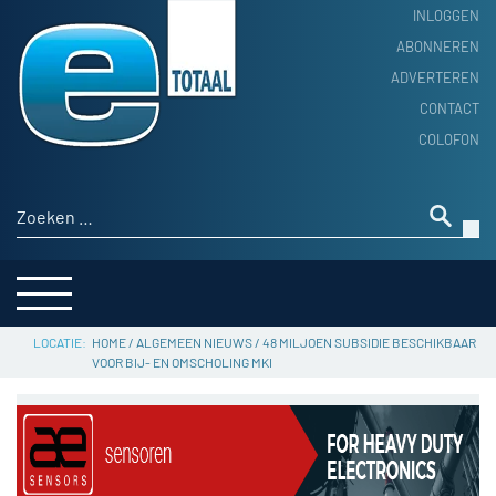
INLOGGEN
ABONNEREN
ADVERTEREN
HOME
CONTACT
PRODUCTNIEUWS
COLOFON
ACHTERGROND
ALGEMEEN NIEUWS
Zoeken naar:
THEMA’S
LEVERANCIERSGIDS
SERVICE
HOME
/
ALGEMEEN NIEUWS
/
48 MILJOEN SUBSIDIE BESCHIKBAAR
VOOR BIJ- EN OMSCHOLING MKI