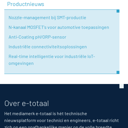
Productnieuws
Nozzle-management bij SMT-productie
N-kanaal MOSFET's voor automotive toepassingen
Anti-Coating pH/ORP-sensor
Industriële connectiviteitsoplossingen
Real-time intelligentie voor industriële IoT-
omgevingen
Over e-totaal
Het mediamerk e-totaal is hét technische
nieuwsplatform voor technici en engineers. e-totaal richt
zich op een onafhankelijke manier op de volle breedte