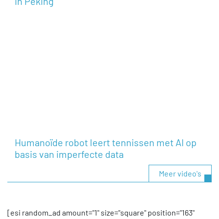
in Peking
Humanoïde robot leert tennissen met AI op
basis van imperfecte data
Meer video's
[esi random_ad amount="1" size="square" position="163"