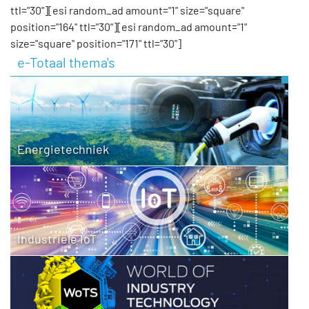
ttl="30"][esi random_ad amount="1" size="square"
position="164" ttl="30"][esi random_ad amount="1"
size="square" position="171" ttl="30"]
e-Totaal thema's
Energietechniek
Industriële IoT