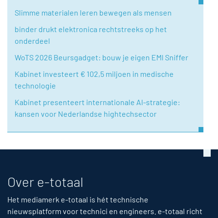
Slimme materialen leren bewegen als mensen
binder drukt elektronica rechtstreeks op het
onderdeel
WoTS 2026 Beursgadget: bouw je eigen EMI Sniffer
Kabinet investeert € 102,5 miljoen in medische
technologie
Kabinet presenteert internationale AI-strategie:
kansen voor Nederlandse hightechsector
Over e-totaal
Het mediamerk e-totaal is hét technische
nieuwsplatform voor technici en engineers. e-totaal richt