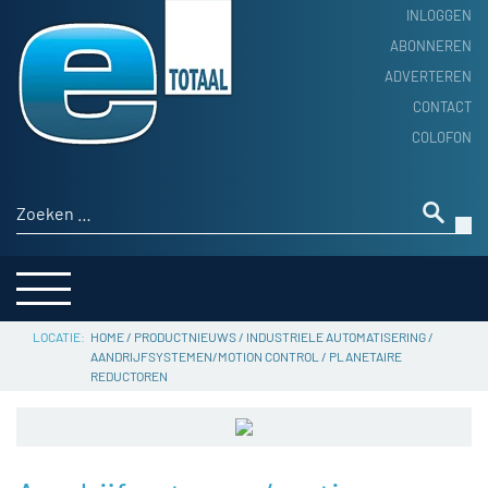
INLOGGEN
ABONNEREN
ADVERTEREN
HOME
CONTACT
PRODUCTNIEUWS
COLOFON
ACHTERGROND
ALGEMEEN NIEUWS
Zoeken naar:
THEMA’S
LEVERANCIERSGIDS
SERVICE
HOME
/
PRODUCTNIEUWS
/
INDUSTRIELE AUTOMATISERING
/
AANDRIJFSYSTEMEN/MOTION CONTROL
/
PLANETAIRE
REDUCTOREN