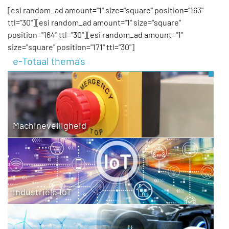
[esi random_ad amount="1" size="square" position="163"
ttl="30"][esi random_ad amount="1" size="square"
position="164" ttl="30"][esi random_ad amount="1"
size="square" position="171" ttl="30"]
e-Totaal thema's
Machineveiligheid
Industriële IoT