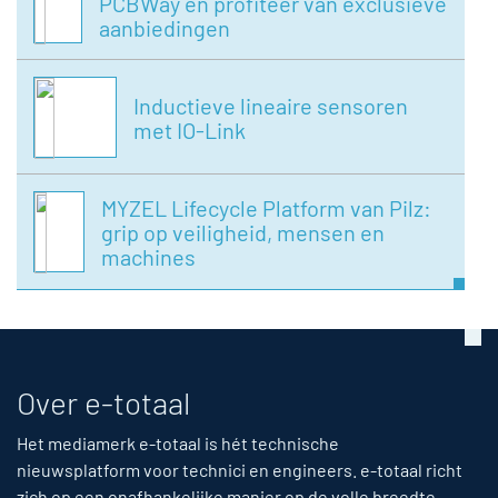
PCBWay en profiteer van exclusieve
aanbiedingen
Inductieve lineaire sensoren
met IO-Link
MYZEL Lifecycle Platform van Pilz:
grip op veiligheid, mensen en
machines
Over e-totaal
Het mediamerk e-totaal is hét technische
nieuwsplatform voor technici en engineers. e-totaal richt
zich op een onafhankelijke manier op de volle breedte