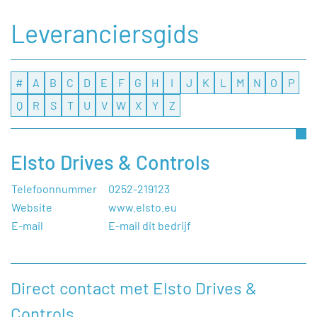
Leveranciersgids
#
A
B
C
D
E
F
G
H
I
J
K
L
M
N
O
P
Q
R
S
T
U
V
W
X
Y
Z
Elsto Drives & Controls
Telefoonnummer
0252-219123
Website
www.elsto.eu
E-mail
E-mail dit bedrijf
Direct contact met Elsto Drives &
Controls