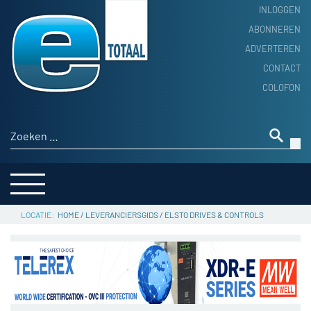
INLOGGEN
ABONNEREN
ADVERTEREN
HOME
CONTACT
PRODUCTNIEUWS
COLOFON
ACHTERGROND
ALGEMEEN NIEUWS
Zoeken naar:
THEMA’S
LEVERANCIERSGIDS
SERVICE
HOME
/
LEVERANCIERSGIDS
/
ELSTO DRIVES & CONTROLS