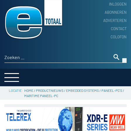
INLOGGEN
ABONNEREN
ADVERTEREN
HOME
CONTACT
PRODUCTNIEUWS
COLOFON
ACHTERGROND
ALGEMEEN NIEUWS
Zoeken naar:
THEMA’S
LEVERANCIERSGIDS
SERVICE
HOME
/
PRODUCTNIEUWS
/
EMBEDDED SYSTEMS
/
PANEEL-PC'S
/
MARITIME PANEEL-PC