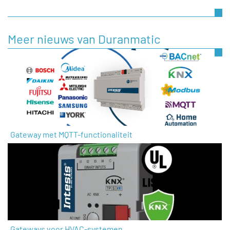
Meer nieuws van Duranmatic
Gateway met MQTT-functionaliteit
Gateways voor HVAC-systemen