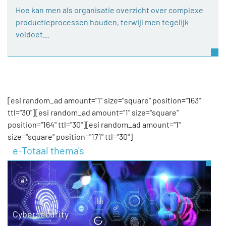
Hoe kan men als organisatie overzicht over complexe
productieprocessen houden, terwijl men tegelijk
voldoet…
[esi random_ad amount="1" size="square" position="163"
ttl="30"][esi random_ad amount="1" size="square"
position="164" ttl="30"][esi random_ad amount="1"
size="square" position="171" ttl="30"]
e-Totaal thema's
Cybersecurity