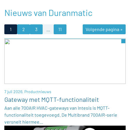
Nieuws van Duranmatic
1
2
3
…
11
Volgende pagina »
7 juli 2026,
Productnieuws
Gateway met MQTT-functionaliteit
Aan alle 700AIR HVAC-gateways van Intesis is MQTT-
functionaliteit toegevoegd. De Multibrand 700AIR-serie
versnelt hiermee…