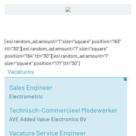
[esi random_ad amount="1" size="square" position="163"
ttl="30"][esi random_ad amount="1" size="square"
position="164" ttl="30"][esi random_ad amount="1"
size="square" position="171" ttl="30"]
Vacatures
Sales Engineer
Electrometric
Technisch-Commercieel Medewerker
AVE Added Value Electronics BV
Vacature Service Engineer