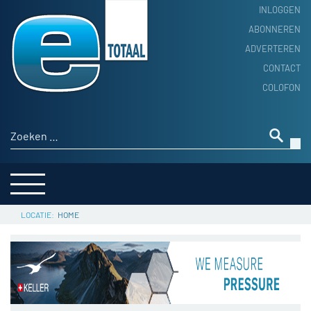
INLOGGEN
ABONNEREN
ADVERTEREN
HOME
CONTACT
PRODUCTNIEUWS
COLOFON
ACHTERGROND
ALGEMEEN NIEUWS
Zoeken naar:
THEMA’S
LEVERANCIERSGIDS
SERVICE
HOME