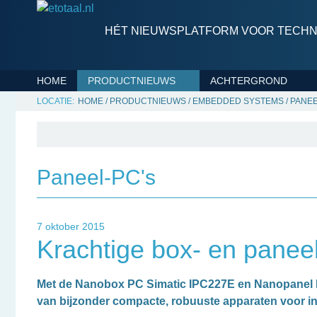
HÉT NIEUWSPLATFORM VOOR TECHNI
HOME
PRODUCTNIEUWS
ACHTERGROND
HOME
/
PRODUCTNIEUWS
/
EMBEDDED SYSTEMS
/
PANEE
Paneel-PC's
7 oktober 2015
Krachtige box- en panee
Met de Nanobox PC Simatic IPC227E en Nanopanel P
van bijzonder compacte, robuuste apparaten voor in