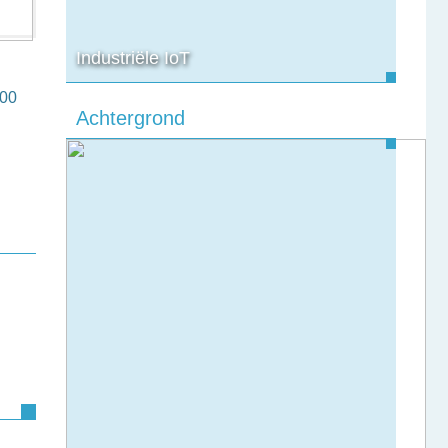
Industriële IoT
100
Achtergrond