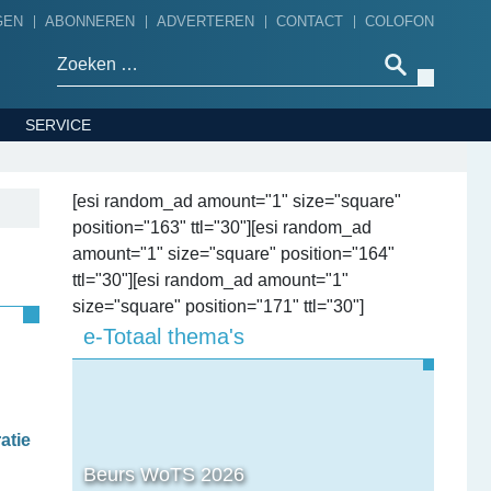
GEN
ABONNEREN
ADVERTEREN
CONTACT
COLOFON
Zoeken naar:
SERVICE
[esi random_ad amount="1" size="square"
position="163" ttl="30"][esi random_ad
amount="1" size="square" position="164"
ttl="30"][esi random_ad amount="1"
size="square" position="171" ttl="30"]
e-Totaal thema's
atie
Beurs WoTS 2026