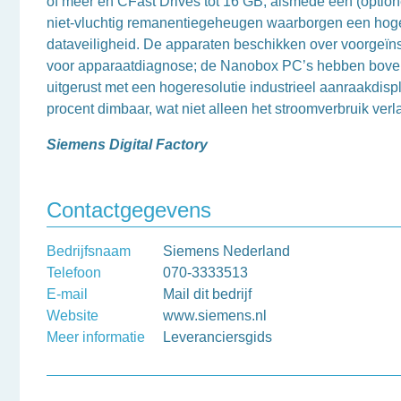
of meer en CFast Drives tot 16 GB, alsmede een (optione
niet-vluchtig remanentiegeheugen waarborgen een hog
dataveiligheid. De apparaten beschikken over voorgeïns
voor apparaatdiagnose; de Nanobox PC’s hebben boven
uitgerust met een hogeresolutie industrieel aanraakdisp
procent dimbaar, wat niet alleen het stroomverbruik ver
Siemens Digital Factory
Contactgegevens
Bedrijfsnaam
Siemens Nederland
Telefoon
070-3333513
E-mail
Mail dit bedrijf
Website
www.siemens.nl
Meer informatie
Leveranciersgids