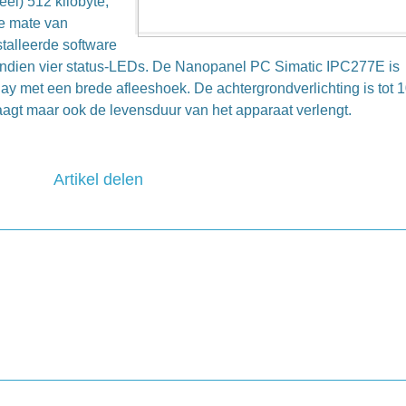
el) 512 kilobyte,
e mate van
talleerde software
dien vier status-LEDs. De Nanopanel PC Simatic IPC277E is
lay met een brede afleeshoek. De achtergrondverlichting is tot 
laagt maar ook de levensduur van het apparaat verlengt.
Artikel delen