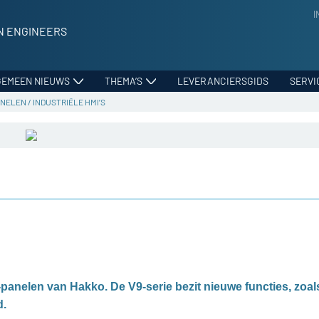
I
N ENGINEERS
GEMEEN NIEUWS
THEMA’S
LEVERANCIERSGIDS
SERVI
ANELEN
/
INDUSTRIËLE HMI’S
panelen van Hakko. De V9-serie bezit nieuwe functies, zoal
d.