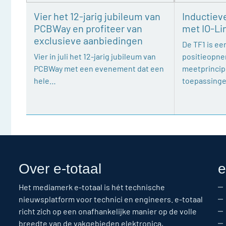
Vier het 12-jarig jubileum van
Inductiev
PCBWay en profiteer van
met IO-Li
exclusieve aanbiedingen
De TF1 is een
Vier in juli het 12-jarig jubileum van
positieopne
PCBWay met een evenement dat een
meetprincipe
hele…
toepassing
Over e-totaal
e
Het mediamerk e-totaal is hét technische
nieuwsplatform voor technici en engineers. e-totaal
richt zich op een onafhankelijke manier op de volle
breedte van de vakgebieden elektronica,