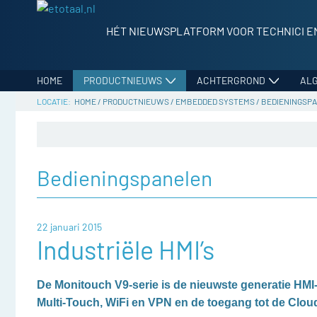
HÉT NIEUWSPLATFORM VOOR TECHNICI E
HOME
PRODUCTNIEUWS
ACHTERGROND
AL
HOME
/
PRODUCTNIEUWS
/
EMBEDDED SYSTEMS
/
BEDIENINGSP
Bedieningspanelen
22 januari 2015
Industriële HMI’s
De Monitouch V9-serie is de nieuwste generatie HMI-
Multi-Touch, WiFi en VPN en de toegang tot de Clou