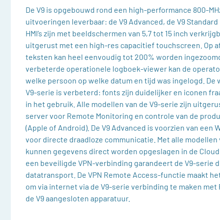
De V9 is opgebouwd rond een high-performance 800-MHz-
uitvoeringen leverbaar: de V9 Advanced, de V9 Standard 
HMI’s zijn met beeldschermen van 5,7 tot 15 inch verkrijgb
uitgerust met een high-res capacitief touchscreen. Op 
teksten kan heel eenvoudig tot 200% worden ingezoomd
verbeterde operationele logboek-viewer kan de operator
welke persoon op welke datum en tijd was ingelogd. De
V9-serie is verbeterd: fonts zijn duidelijker en iconen fr
in het gebruik. Alle modellen van de V9-serie zijn uitger
server voor Remote Monitoring en controle van de produ
(Apple of Android). De V9 Advanced is voorzien van een W
voor directe draadloze communicatie. Met alle modellen 
kunnen gegevens direct worden opgeslagen in de Cloud.
een beveiligde VPN-verbinding garandeert de V9-serie de
datatransport. De VPN Remote Access-functie maakt het
om via internet via de V9-serie verbinding te maken met
de V9 aangesloten apparatuur.