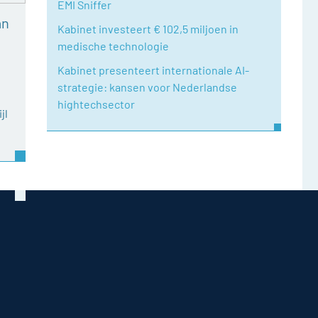
EMI Sniffer
an
Kabinet investeert € 102,5 miljoen in
medische technologie
Kabinet presenteert internationale AI-
strategie: kansen voor Nederlandse
hightechsector
jl