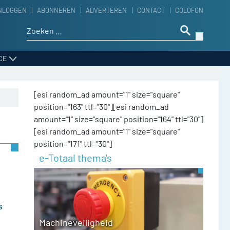
NLOGGEN
ABONNEREN
ADVERTEREN
CONTACT
COLOFON
Zoeken naar:
CE
[esi random_ad amount="1" size="square"
position="163" ttl="30"][esi random_ad
amount="1" size="square" position="164" ttl="30"]
[esi random_ad amount="1" size="square"
position="171" ttl="30"]
e-Totaal thema's
s
Machineveiligheid