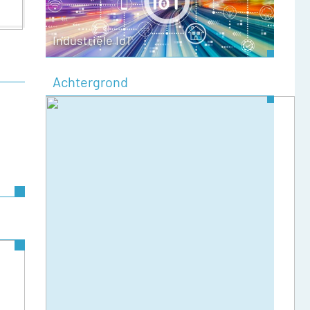
Industriële IoT
Achtergrond