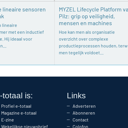
e lineaire sensoren
MYZEL Lifecycle Platform v
nk
Pilz: grip op veiligheid,
mensen en machines
 lineaire
mer met een inductief
Hoe kan men als organisatie
. Hij ideaal voor
overzicht over complexe
en…
productieprocessen houden, terwi
men tegelijk voldoet…
-totaal is:
Links
Profiel e-totaal
Adverteren
Magazine e-totaal
Abonneren
E-zine
Contact
Wekelijkse nieuwsbrief
Colofon