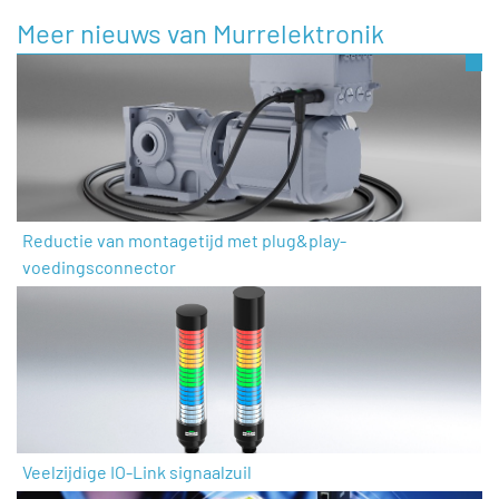
Meer nieuws van Murrelektronik
Reductie van montagetijd met plug&play-
voedingsconnector
Veelzijdige IO-Link signaalzuil