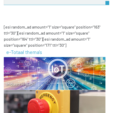
[esi random_ad amount="1" size="square" position="163"
ttl="30"][esi random_ad amount="1" size="square"
position="164" ttl="30"][esi random_ad amount="1"
size="square" position="171" ttl="30"]
e-Totaal thema's
Industriële IoT