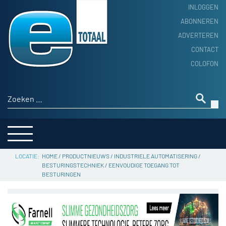
INLOGGEN
ABONNEREN
ADVERTEREN
HOME
CONTACT
PRODUCTNIEUWS
COLOFON
ACHTERGROND
ALGEMEEN NIEUWS
Zoeken naar:
THEMA’S
LEVERANCIERSGIDS
SERVICE
HOME
/
PRODUCTNIEUWS
/
INDUSTRIELE AUTOMATISERING
/
BESTURINGSTECHNIEK
/
EENVOUDIGE TOEGANG TOT
BESTURINGEN