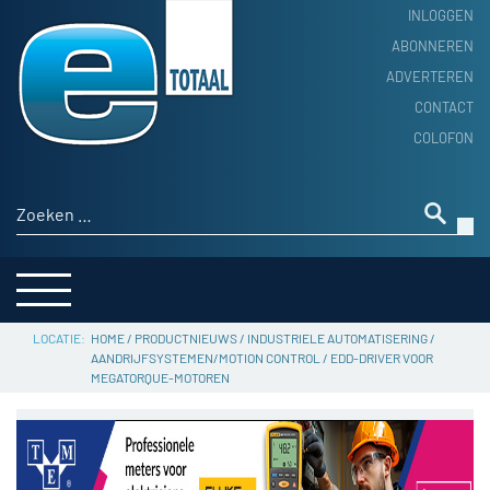
INLOGGEN
ABONNEREN
ADVERTEREN
HOME
CONTACT
PRODUCTNIEUWS
COLOFON
ACHTERGROND
ALGEMEEN NIEUWS
Zoeken naar:
THEMA’S
LEVERANCIERSGIDS
SERVICE
HOME
/
PRODUCTNIEUWS
/
INDUSTRIELE AUTOMATISERING
/
AANDRIJFSYSTEMEN/MOTION CONTROL
/
EDD-DRIVER VOOR
MEGATORQUE-MOTOREN