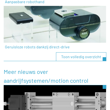
Aanpasbare robothand
Geruisloze robots dankzij direct-drive
Toon volledig overzicht
Meer nieuws over
aandrijfsystemen/motion control