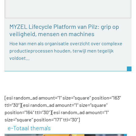
MYZEL Lifecycle Platform van Pilz: grip op
veiligheid, mensen en machines
Hoe kan men als organisatie overzicht over complexe
productieprocessen houden, terwijl men tegelijk
voldoet…
[esi random_ad amount="1" size="square" position="163"
ttl="30"][esi random_ad amount="1" size="square"
position="164" ttl="30"][esi random_ad amount="1"
size="square" position="171" ttl="30"]
e-Totaal thema's