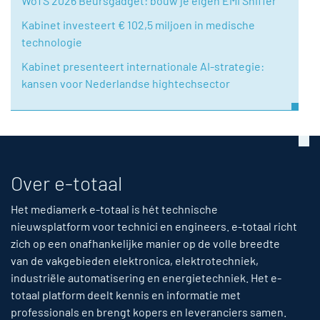
WoTS 2026 Beursgadget: bouw je eigen EMI Sniffer
Kabinet investeert € 102,5 miljoen in medische
technologie
Kabinet presenteert internationale AI-strategie:
kansen voor Nederlandse hightechsector
Over e-totaal
Het mediamerk e-totaal is hét technische
nieuwsplatform voor technici en engineers. e-totaal richt
zich op een onafhankelijke manier op de volle breedte
van de vakgebieden elektronica, elektrotechniek,
industriële automatisering en energietechniek. Het e-
totaal platform deelt kennis en informatie met
professionals en brengt kopers en leveranciers samen.