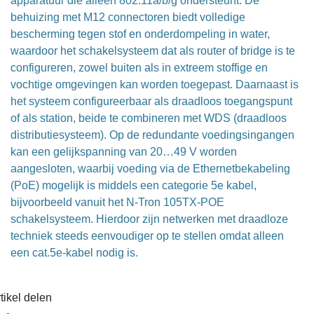
apparatuur die alleen 802.11a/b/g ondersteunt. De
behuizing met M12 connectoren biedt volledige
bescherming tegen stof en onderdompeling in water,
waardoor het schakelsysteem dat als router of bridge is te
configureren, zowel buiten als in extreem stoffige en
vochtige omgevingen kan worden toegepast. Daarnaast is
het systeem configureerbaar als draadloos toegangspunt
of als station, beide te combineren met WDS (draadloos
distributiesysteem). Op de redundante voedingsingangen
kan een gelijkspanning van 20…49 V worden
aangesloten, waarbij voeding via de Ethernetbekabeling
(PoE) mogelijk is middels een categorie 5e kabel,
bijvoorbeeld vanuit het N-Tron 105TX-POE
schakelsysteem. Hierdoor zijn netwerken met draadloze
techniek steeds eenvoudiger op te stellen omdat alleen
een cat.5e-kabel nodig is.
tikel delen