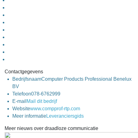
Contactgegevens
Bedrijfsnaam
Computer Products Professional Benelux
BV
Telefoon
078-6762999
E-mail
Mail dit bedrijf
Website
www.compprof-rtp.com
Meer informatie
Leveranciersgids
Meer nieuws over draadloze communicatie