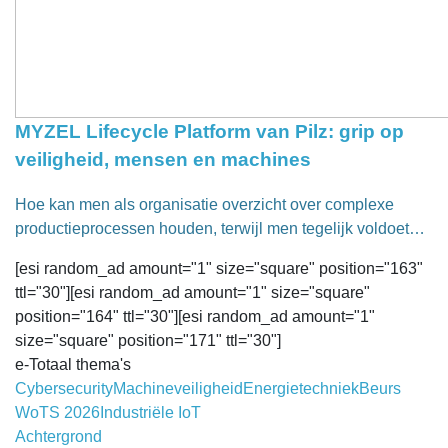
MYZEL Lifecycle Platform van Pilz: grip op
veiligheid, mensen en machines
Hoe kan men als organisatie overzicht over complexe
productieprocessen houden, terwijl men tegelijk voldoet…
[esi random_ad amount="1" size="square" position="163"
ttl="30"][esi random_ad amount="1" size="square"
position="164" ttl="30"][esi random_ad amount="1"
size="square" position="171" ttl="30"]
e-Totaal thema's
Cybersecurity
Machineveiligheid
Energietechniek
Beurs
WoTS 2026
Industriële IoT
Achtergrond