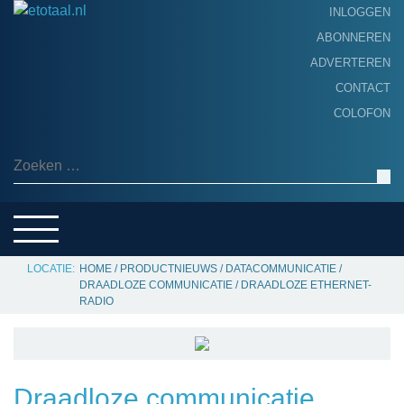
INLOGGEN
ABONNEREN
ADVERTEREN
HOME
CONTACT
PRODUCTNIEUWS
COLOFON
ACHTERGROND
ALGEMEEN NIEUWS
Zoeken naar:
THEMA’S
LEVERANCIERSGIDS
SERVICE
HOME
/
PRODUCTNIEUWS
/
DATACOMMUNICATIE
/
DRAADLOZE COMMUNICATIE
/
DRAADLOZE ETHERNET-
RADIO
Draadloze communicatie