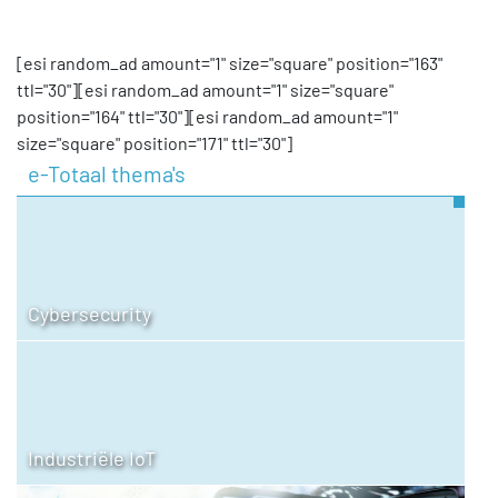
[esi random_ad amount="1" size="square" position="163"
ttl="30"][esi random_ad amount="1" size="square"
position="164" ttl="30"][esi random_ad amount="1"
size="square" position="171" ttl="30"]
e-Totaal thema's
Cybersecurity
Industriële IoT