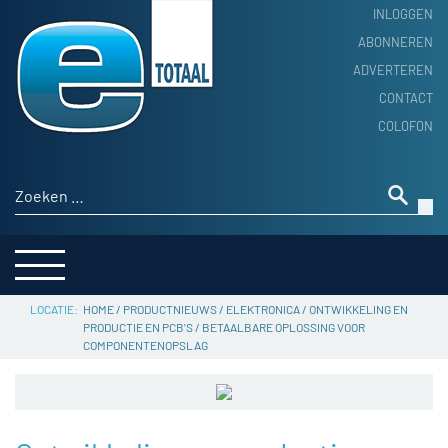
INLOGGEN
ABONNEREN
ADVERTEREN
HOME
CONTACT
PRODUCTNIEUWS
COLOFON
ACHTERGROND
ALGEMEEN NIEUWS
Zoeken naar:
THEMA’S
LEVERANCIERSGIDS
SERVICE
HOME
/
PRODUCTNIEUWS
/
ELEKTRONICA
/
ONTWIKKELING EN
PRODUCTIE EN PCB'S
/
BETAALBARE OPLOSSING VOOR
COMPONENTENOPSLAG