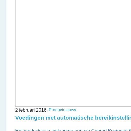
Productnieuws
2 februari 2016,
Voedingen met automatische bereikinstelli
Het productscala testapparatuur van Conrad Business S