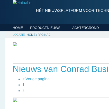
HÉT NIEUWSPLATFORM VOOR TECHNI
HOME
PRODUCTNIEUWS
ACHTERGROND
HOME
/
PAGINA 2
Nieuws van Conrad Busi
« Vorige pagina
1
2