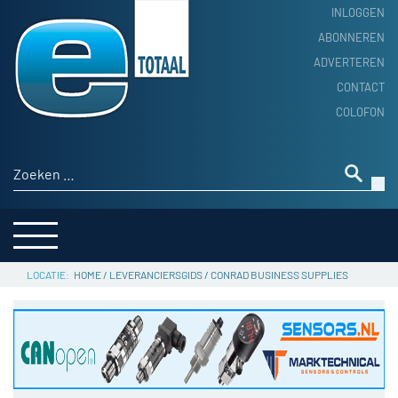
INLOGGEN
ABONNEREN
ADVERTEREN
HOME
CONTACT
PRODUCTNIEUWS
COLOFON
ACHTERGROND
ALGEMEEN NIEUWS
Zoeken naar:
THEMA’S
LEVERANCIERSGIDS
SERVICE
HOME
/
LEVERANCIERSGIDS
/
CONRAD BUSINESS SUPPLIES