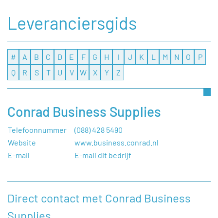
Leveranciersgids
#
A
B
C
D
E
F
G
H
I
J
K
L
M
N
O
P
Q
R
S
T
U
V
W
X
Y
Z
Conrad Business Supplies
Telefoonnummer
(088) 428 5490
Website
www.business.conrad.nl
E-mail
E-mail dit bedrijf
Direct contact met Conrad Business
Supplies