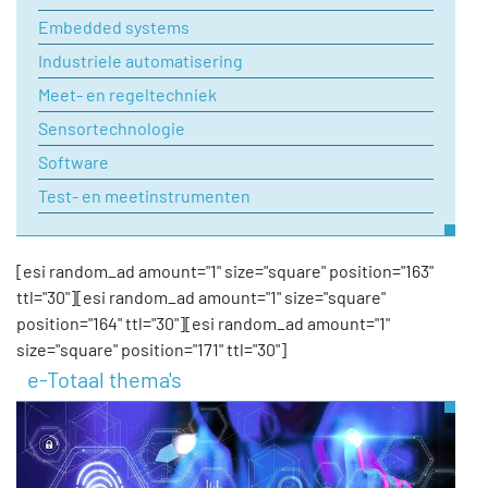
Embedded systems
Industriele automatisering
Meet- en regeltechniek
Sensortechnologie
Software
Test- en meetinstrumenten
[esi random_ad amount="1" size="square" position="163"
ttl="30"][esi random_ad amount="1" size="square"
position="164" ttl="30"][esi random_ad amount="1"
size="square" position="171" ttl="30"]
e-Totaal thema's