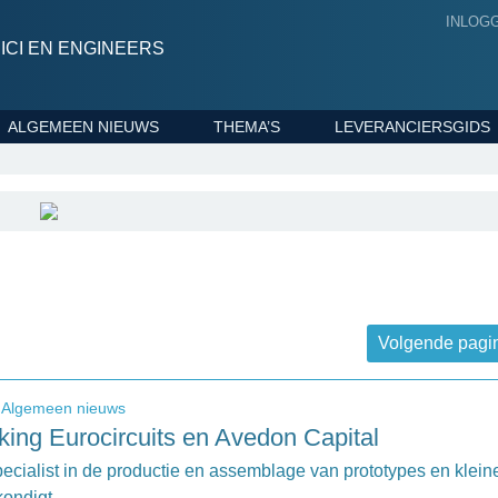
INLOG
CI EN ENGINEERS
ALGEMEEN NIEUWS
THEMA’S
LEVERANCIERSGIDS
Volgende pagi
Algemeen nieuws
ng Eurocircuits en Avedon Capital
specialist in de productie en assemblage van prototypes en klein
 kondigt…