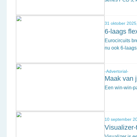
31 oktober 2025
6-laags fle
Eurocircuits b
nu ook 6-laag
-Advertorial-
Maak van j
Een win-win-pa
10 september 2
Visualizer-
Visualizer is 