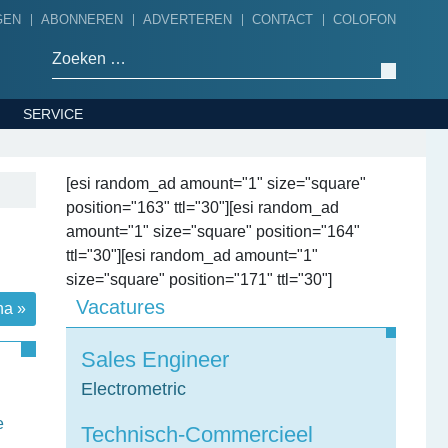
GEN
ABONNEREN
ADVERTEREN
CONTACT
COLOFON
Zoeken naar:
SERVICE
[esi random_ad amount="1" size="square"
position="163" ttl="30"][esi random_ad
amount="1" size="square" position="164"
ttl="30"][esi random_ad amount="1"
size="square" position="171" ttl="30"]
Vacatures
na »
Sales Engineer
Electrometric
e
Technisch-Commercieel