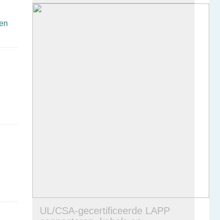
een
UL/CSA-gecertificeerde LAPP