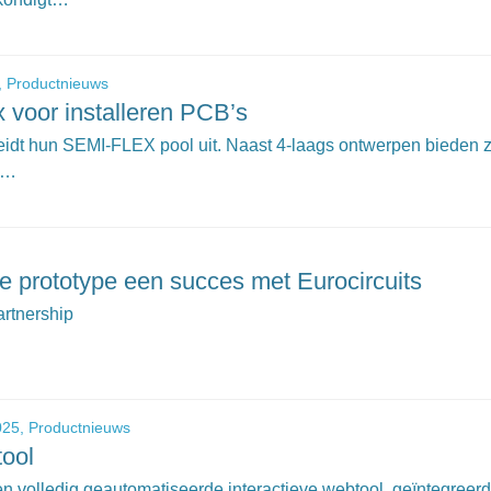
,
Productnieuws
x voor installeren PCB’s
reidt hun SEMI-FLEX pool uit. Naast 4-laags ontwerpen bieden 
s…
e prototype een succes met Eurocircuits
rtnership
025,
Productnieuws
tool
een volledig geautomatiseerde interactieve webtool, geïntegreerd