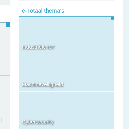
e-Totaal thema's
Industriële IoT
Machineveiligheid
l
Cybersecurity