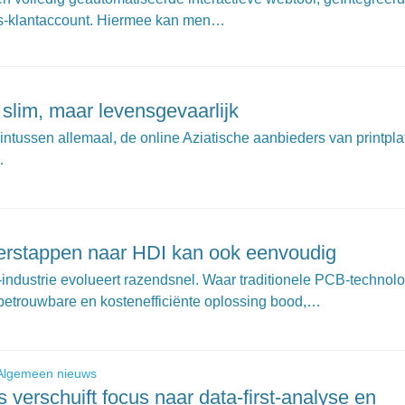
its-klantaccount. Hiermee kan men…
 slim, maar levensgevaarlijk
ntussen allemaal, de online Aziatische aanbieders van printpla
…
erstappen naar HDI kan ook eenvoudig
-industrie evolueert razendsnel. Waar traditionele PCB-technol
betrouwbare en kostenefficiënte oplossing bood,…
Algemeen nieuws
s verschuift focus naar data-first-analyse en