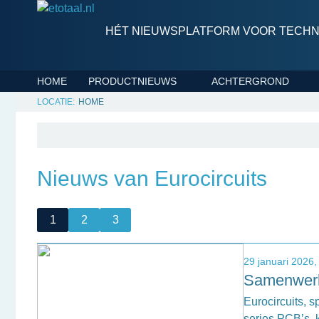
HÉT NIEUWSPLATFORM VOOR TECHNI
HOME
PRODUCTNIEUWS
ACHTERGROND
HOME
Nieuws van Eurocircuits
1
2
3
29 januari 2026,
Samenwerki
Eurocircuits, 
series PCB’s,