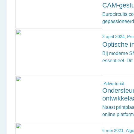
CAM-gestu
Eurocircuits c
gepassioneerd
3 april 2024,
Pro
Optische i
Bij moderne SM
essentieel. Di
-Advertorial-
Ondersteun
ontwikkela
Naast printpla
online platform
6 mei 2021,
Alg