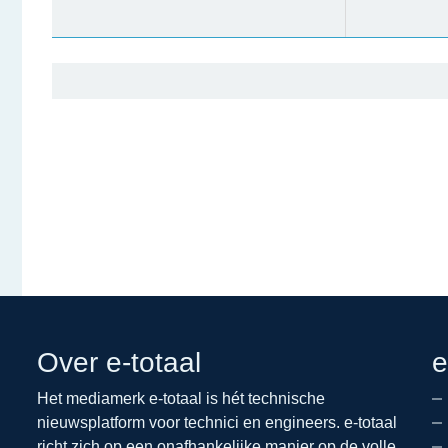
Over e-totaal
e
Het mediamerk e-totaal is hét technische
nieuwsplatform voor technici en engineers. e-totaal
richt zich op een onafhankelijke manier op de volle