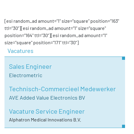
[esi random_ad amount="1" size="square" position="163"
ttl="30"][esi random_ad amount="1" size="square"
position="164" ttl="30"][esi random_ad amount="1"
size="square" position="171" ttl="30"]
Vacatures
Sales Engineer
Electrometric
Technisch-Commercieel Medewerker
AVE Added Value Electronics BV
Vacature Service Engineer
Alphatron Medical Innovations B.V.