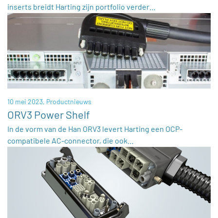
inserts breidt Harting zijn portfolio verder…
10 mei 2023,
Productnieuws
ORV3 Power Shelf
In de vorm van de Han ORV3 levert Harting een OCP-
compatibele AC-connector, die ook…