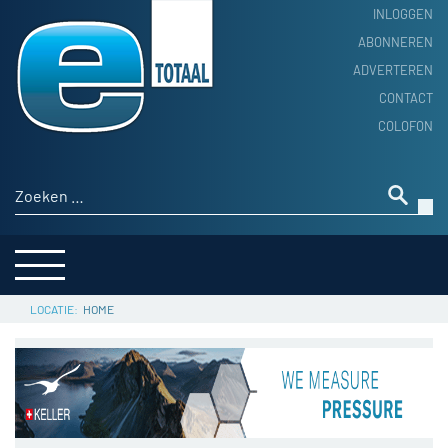
INLOGGEN
ABONNEREN
ADVERTEREN
HOME
CONTACT
PRODUCTNIEUWS
COLOFON
ACHTERGROND
ALGEMEEN NIEUWS
Zoeken naar:
THEMA’S
LEVERANCIERSGIDS
SERVICE
HOME