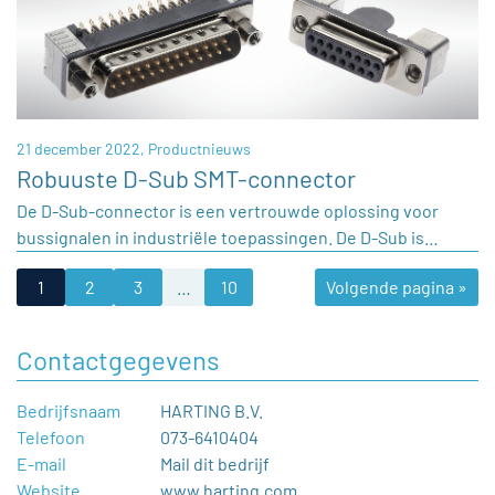
21 december 2022,
Productnieuws
Robuuste D-Sub SMT-connector
De D-Sub-connector is een vertrouwde oplossing voor
bussignalen in industriële toepassingen. De D-Sub is…
1
2
3
…
10
Volgende pagina »
Contactgegevens
Bedrijfsnaam
HARTING B.V.
Telefoon
073-6410404
E-mail
Mail dit bedrijf
Website
www.harting.com