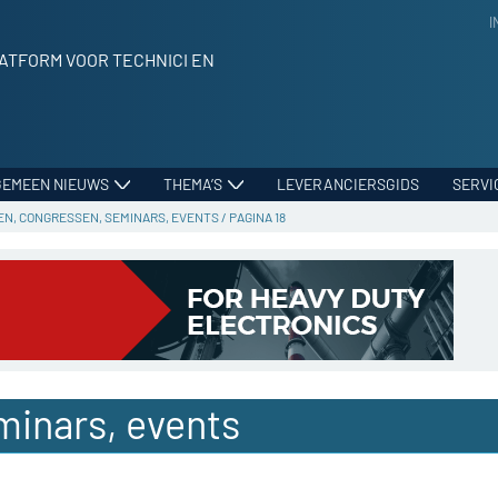
I
ATFORM VOOR TECHNICI EN
GEMEEN NIEUWS
THEMA’S
LEVERANCIERSGIDS
SERVI
N, CONGRESSEN, SEMINARS, EVENTS
/
PAGINA 18
minars, events