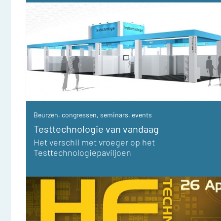
Beurzen, congressen, seminars, events
Testtechnologie van vandaag
Het verschil met vroeger op het
Testtechnologiepaviljoen