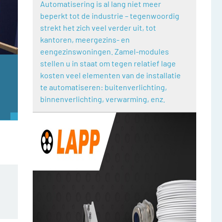
Automatisering is al lang niet meer
beperkt tot de industrie – tegenwoordig
strekt het zich veel verder uit, tot
kantoren, meergezins- en
eengezinswoningen. Zamel-modules
stellen u in staat om tegen relatief lage
kosten veel elementen van de installatie
te automatiseren: buitenverlichting,
binnenverlichting, verwarming, enz.