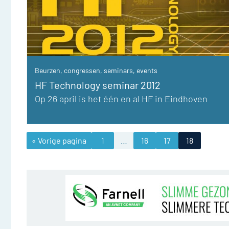
Beurzen, congressen, seminars, events
HF Technology seminar 2012
Op 26 april is het één en al HF in Eindhoven
« Vorige pagina
1
…
16
17
18