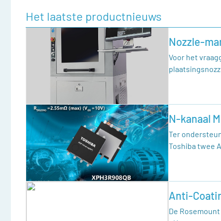
Het laatste productnieuws
Nozzle-ma
Voor het vraag
plaatsingsnoz
N-kanaal M
Ter ondersteun
Toshiba twee 
Anti-Coat
De Rosemount 3