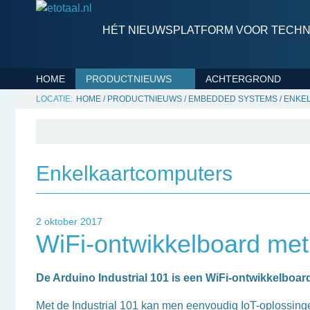
HÉT NIEUWSPLATFORM VOOR TECHNI
HOME
PRODUCTNIEUWS
ACHTERGROND
HOME
/
PRODUCTNIEUWS
/
EMBEDDED SYSTEMS
/
ENKE
Enkelkaartcomputers
2 oktober 2017
WiFi-ontwikkelboard me
De Arduino Industrial 101 is een WiFi-ontwikkelboa
Met de Industrial 101 kan men eenvoudig IoT-oplossinge