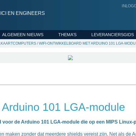
INLOG
CI EN ENGINEERS
ALGEMEEN NIEUWS
THEMA’S
LEVERANCIERSGIDS
LKAARTCOMPUTERS
/
WIFI-ONTWIKKELBOARD MET ARDUINO 101 LGA-MODU
t Arduino 101 LGA-module
rd voor de Arduino 101 LGA-module die op een MIPS Linux-
n maken zonder dat meerdere shields vereist zijn. Net als de A