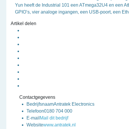
Yun heeft de Industrial 101 een ATmega32U4 en een At
GPIO’s, vier analoge ingangen, een USB-poort, een Et
Artikel delen
Contactgegevens
Bedrijfsnaam
Antratek Electronics
Telefoon
0180 704 000
E-mail
Mail dit bedrijf
Website
www.antratek.nl