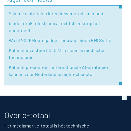
Slimme materialen leren bewegen als mensen
binder drukt elektronica rechtstreeks op het
onderdeel
WoTS 2026 Beursgadget: bouw je eigen EMI Sniffer
Kabinet investeert € 102,5 miljoen in medische
technologie
Kabinet presenteert internationale AI-strategie:
kansen voor Nederlandse hightechsector
Over e-totaal
Het mediamerk e-totaal is hét technische