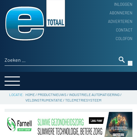
INLOGGEN
ABONNEREN
ADVERTEREN
HOME
CONTACT
PRODUCTNIEUWS
COLOFON
ACHTERGROND
ALGEMEEN NIEUWS
Zoeken naar:
THEMA’S
LEVERANCIERSGIDS
SERVICE
HOME
/
PRODUCTNIEUWS
/
INDUSTRIELE AUTOMATISERING
/
VELDINSTRUMENTATIE
/
TELEMETRIESYSTEEM