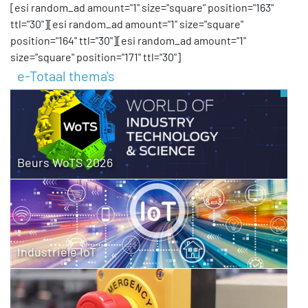
[esi random_ad amount="1" size="square" position="163"
ttl="30"][esi random_ad amount="1" size="square"
position="164" ttl="30"][esi random_ad amount="1"
size="square" position="171" ttl="30"]
e-Totaal thema's
Beurs WoTS 2026
Industriële IoT