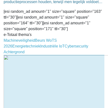
productieprocessen houden, terwijl men tegelijk voldoet…
[esi random_ad amount="1" size="square" position="163"
ttl="30"][esi random_ad amount="1" size="square"
position="164" ttl="30"][esi random_ad amount="1"
size="square" position="171" ttl="30"]
e-Totaal thema's
Machineveiligheid
Beurs WoTS
2026
Energietechniek
Industriële IoT
Cybersecurity
Achtergrond