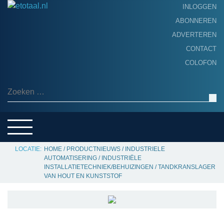
INLOGGEN
ABONNEREN
ADVERTEREN
HOME
CONTACT
PRODUCTNIEUWS
COLOFON
ACHTERGROND
ALGEMEEN NIEUWS
Zoeken naar:
THEMA’S
LEVERANCIERSGIDS
SERVICE
HOME
/
PRODUCTNIEUWS
/
INDUSTRIELE
AUTOMATISERING
/
INDUSTRIËLE
INSTALLATIETECHNIEK/BEHUIZINGEN
/
TANDKRANSLAGER
VAN HOUT EN KUNSTSTOF