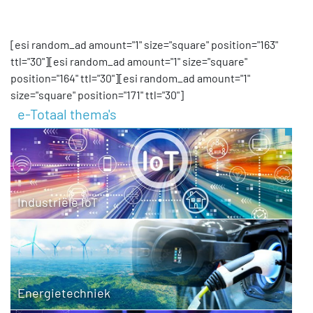
[esi random_ad amount="1" size="square" position="163"
ttl="30"][esi random_ad amount="1" size="square"
position="164" ttl="30"][esi random_ad amount="1"
size="square" position="171" ttl="30"]
e-Totaal thema's
Industriële IoT
Energietechniek