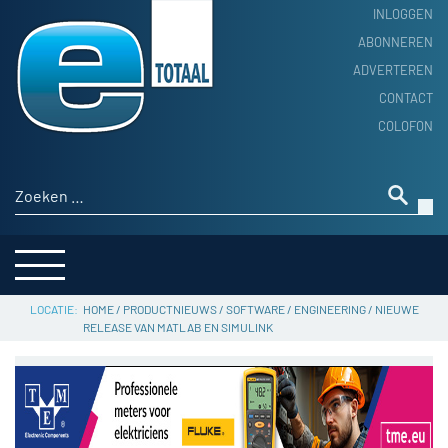
INLOGGEN
ABONNEREN
ADVERTEREN
HOME
CONTACT
PRODUCTNIEUWS
COLOFON
ACHTERGROND
ALGEMEEN NIEUWS
Zoeken naar:
THEMA’S
LEVERANCIERSGIDS
SERVICE
HOME
/
PRODUCTNIEUWS
/
SOFTWARE
/
ENGINEERING
/
NIEUWE
RELEASE VAN MATLAB EN SIMULINK