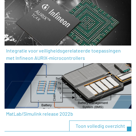
Integratie voor veiligheidsgerelateerde toepassingen
met Infineon AURIX-microcontrollers
MatLab/Simulink release 2022b
Toon volledig overzicht