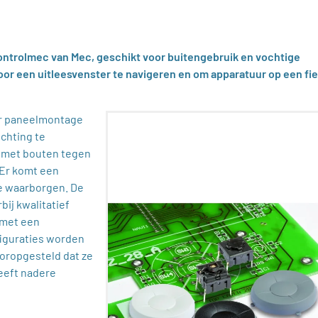
ontrolmec van Mec, geschikt voor buitengebruik en vochtige
r een uitleesvenster te navigeren en om apparatuur op een fie
or paneelmontage
chting te
nt met bouten tegen
 Er komt een
te waarborgen. De
ij kwalitatief
 met een
figuraties worden
oropgesteld dat ze
eeft nadere