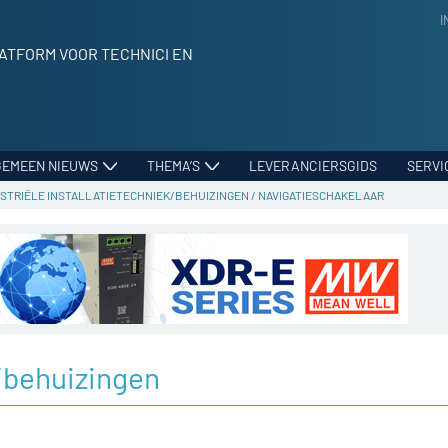
I
ATFORM VOOR TECHNICI EN
GEMEEN NIEUWS
THEMA’S
LEVERANCIERSGIDS
SERVI
STRIËLE INSTALLATIETECHNIEK/BEHUIZINGEN
/
NAVIGATIESCHAKELAAR
k/behuizingen