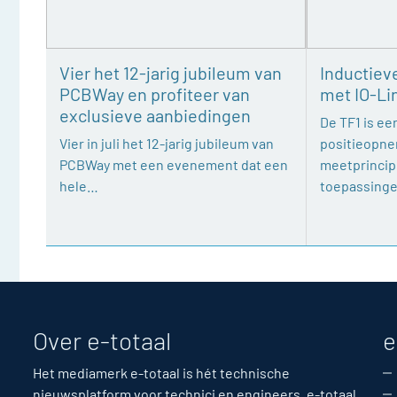
Vier het 12-jarig jubileum van
Inductiev
PCBWay en profiteer van
met IO-Li
exclusieve aanbiedingen
De TF1 is een
Vier in juli het 12-jarig jubileum van
positieopne
PCBWay met een evenement dat een
meetprincipe
hele…
toepassing
Over e-totaal
e
Het mediamerk e-totaal is hét technische
nieuwsplatform voor technici en engineers. e-totaal