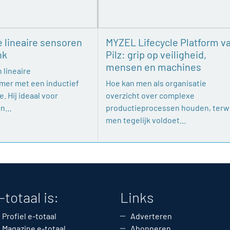
e lineaire sensoren
MYZEL Lifecycle Platform v
nk
Pilz: grip op veiligheid,
mensen en machines
 lineaire
mer met een inductief
Hoe kan men als organisatie
. Hij ideaal voor
overzicht over complexe
en…
productieprocessen houden, terwi
men tegelijk voldoet…
-totaal is:
Links
Profiel e-totaal
Adverteren
Magazine e-totaal
Abonneren