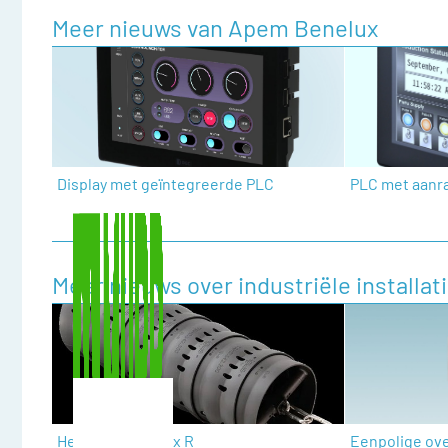
Meer nieuws van Apem Benelux
Display met geïntegreerde PLC
PLC met aanr
Meer nieuws over industriële installa
Heavy-duty triflex R
Eenpolige ov