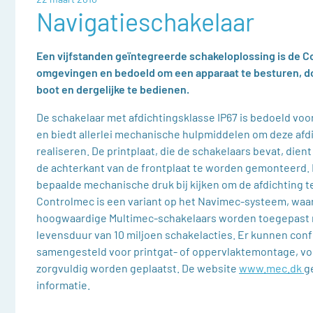
Navigatieschakelaar
Een vijfstanden geïntegreerde schakeloplossing is de C
omgevingen en bedoeld om een apparaat te besturen, doo
boot en dergelijke te bedienen.
De schakelaar met afdichtingsklasse IP67 is bedoeld vo
en biedt allerlei mechanische hulpmiddelen om deze afdi
realiseren. De printplaat, die de schakelaars bevat, die
de achterkant van de frontplaat te worden gemonteerd.
bepaalde mechanische druk bij kijken om de afdichting 
Controlmec is een variant op het Navimec-systeem, waarb
hoogwaardige Multimec-schakelaars worden toegepast
levensduur van 10 miljoen schakelacties. Er kunnen con
samengesteld voor printgat- of oppervlaktemontage, vo
zorgvuldig worden geplaatst. De website
www.mec.dk
g
informatie.