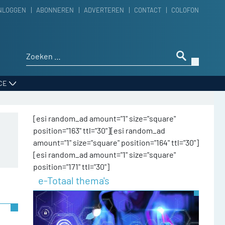
NLOGGEN
ABONNEREN
ADVERTEREN
CONTACT
COLOFON
Zoeken naar:
CE
[esi random_ad amount="1" size="square"
position="163" ttl="30"][esi random_ad
amount="1" size="square" position="164" ttl="30"]
[esi random_ad amount="1" size="square"
position="171" ttl="30"]
e-Totaal thema's