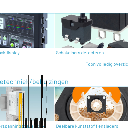
aakdisplay
Schakelaars detecteren
Toon volledig overzi
tietechniek/behuizingen
erspanningsbeveiliging
Deelbare kunststof flenslagers