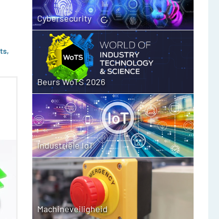
Cybersecurity
ts,
Beurs WoTS 2026
Industriële IoT
Machineveiligheid