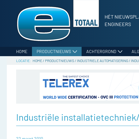
HÉT NIEUWSPL
ENGINEERS
HOME
PRODUCTNIEUWS
ACHTERGROND
AL
HOME
/
PRODUCTNIEUWS
/
INDUSTRIELE AUTOMATISERING
/
INDU
Industriële installatietechnie
22 maart 2010