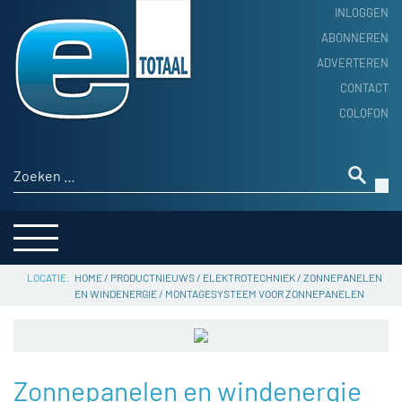
INLOGGEN
ABONNEREN
ADVERTEREN
HOME
CONTACT
PRODUCTNIEUWS
COLOFON
ACHTERGROND
ALGEMEEN NIEUWS
Zoeken naar:
THEMA’S
LEVERANCIERSGIDS
SERVICE
HOME
/
PRODUCTNIEUWS
/
ELEKTROTECHNIEK
/
ZONNEPANELEN
EN WINDENERGIE
/
MONTAGESYSTEEM VOOR ZONNEPANELEN
Zonnepanelen en windenergie