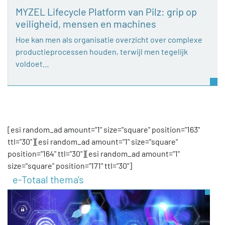
MYZEL Lifecycle Platform van Pilz: grip op
veiligheid, mensen en machines
Hoe kan men als organisatie overzicht over complexe
productieprocessen houden, terwijl men tegelijk
voldoet…
[esi random_ad amount="1" size="square" position="163"
ttl="30"][esi random_ad amount="1" size="square"
position="164" ttl="30"][esi random_ad amount="1"
size="square" position="171" ttl="30"]
e-Totaal thema's