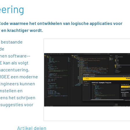
ering
 Code waarmee het ontwikkelen van logische applicaties voor
 en krachtiger wordt.
t bestaande
de
nnen software‑-
 kan als volgt
saccentuering,
MARGEE een moderne
Engineers kunnen
instellen en
jdens het schrijven
 suggesties voor
Artikel delen