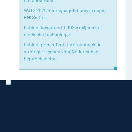
het onderdeel
WoTS 2026 Beursgadget: bouw je eigen
EMI Sniffer
Kabinet investeert € 102,5 miljoen in
medische technologie
Kabinet presenteert internationale AI-
strategie: kansen voor Nederlandse
hightechsector