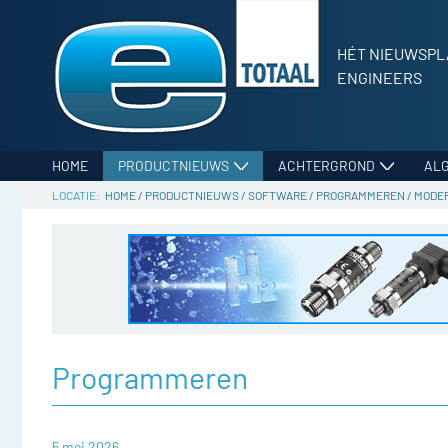
HÉT NIEUWSPL
ENGINEERS
HOME
PRODUCTNIEUWS
ACHTERGROND
AL
HOME
/
PRODUCTNIEUWS
/
SOFTWARE
/
PROGRAMMEREN
/
MODER
Programmeren
5 mei 2026