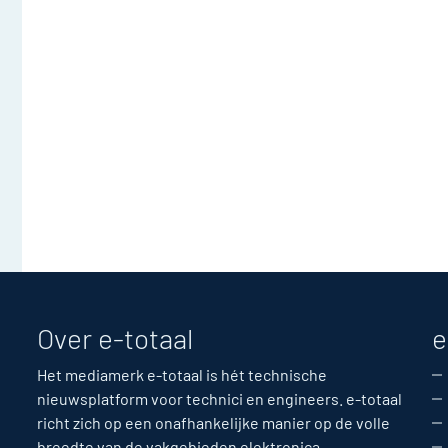
Over e-totaal
e
Het mediamerk e-totaal is hét technische
nieuwsplatform voor technici en engineers. e-totaal
richt zich op een onafhankelijke manier op de volle
breedte van de vakgebieden elektronica,