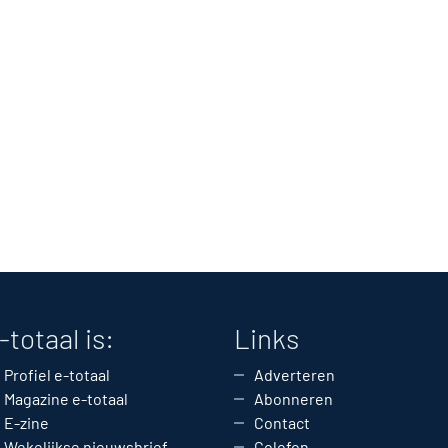
-totaal is:
Links
Profiel e-totaal
Adverteren
Magazine e-totaal
Abonneren
E-zine
Contact
Wekelijkse nieuwsbrief
Colofon