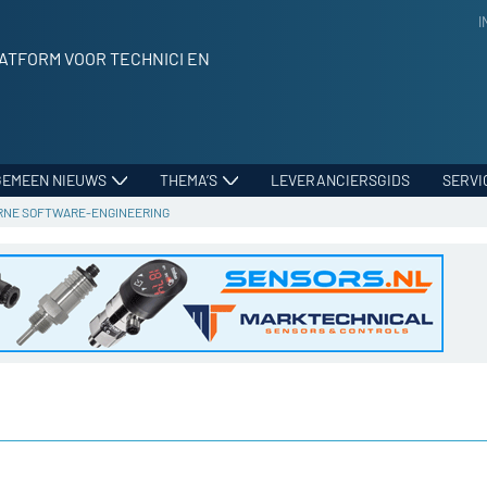
I
ATFORM VOOR TECHNICI EN
GEMEEN NIEUWS
THEMA’S
LEVERANCIERSGIDS
SERVI
NE SOFTWARE-ENGINEERING