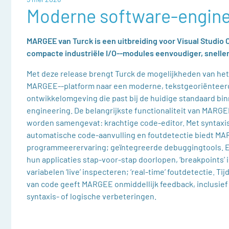
Moderne software-engine
MARGEE van Turck is een uitbreiding voor Visual Studio
compacte industriële I/O‑-modules eenvoudiger, sneller
Met deze release brengt Turck de mogelijkheden van he
MARGEE-‑platform naar een moderne, tekstgeoriënteer
ontwikkelomgeving die past bij de huidige standaard bi
engineering. De belangrijkste functionaliteit van MARGEE
worden samengevat: krachtige code‑editor. Met syntaxi
automatische code‑aanvulling en foutdetectie biedt 
programmeerervaring; geïntegreerde debuggingtools. 
hun applicaties stap‑voor‑stap doorlopen, ‘breakpoints’ 
variabelen ‘live’ inspecteren; ‘real‑time’ foutdetectie. Ti
van code geeft MARGEE onmiddellijk feedback, inclusief
syntaxis- of logische verbeteringen.