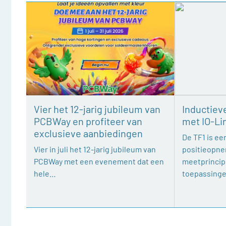
Vier het 12-jarig jubileum van
Inductiev
PCBWay en profiteer van
met IO-Li
exclusieve aanbiedingen
De TF1 is een
Vier in juli het 12-jarig jubileum van
positieopne
PCBWay met een evenement dat een
meetprincipe
hele…
toepassing