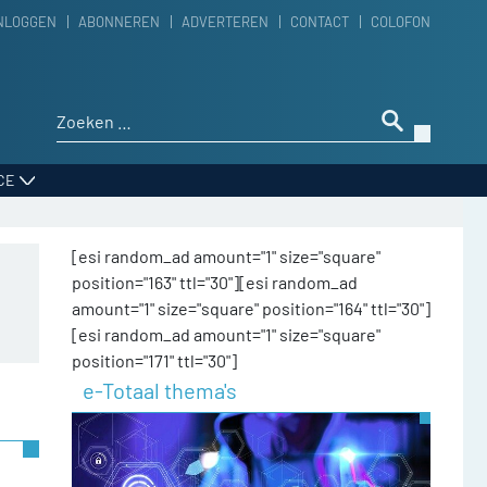
NLOGGEN
ABONNEREN
ADVERTEREN
CONTACT
COLOFON
Zoeken naar:
CE
[esi random_ad amount="1" size="square"
position="163" ttl="30"][esi random_ad
amount="1" size="square" position="164" ttl="30"]
[esi random_ad amount="1" size="square"
position="171" ttl="30"]
e-Totaal thema's