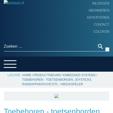
INLOGGEN
ABONNEREN
ADVERTEREN
HOME
CONTACT
PRODUCTNIEUWS
COLOFON
ACHTERGROND
ALGEMEEN NIEUWS
Zoeken naar:
THEMA’S
LEVERANCIERSGIDS
SERVICE
HOME
/
PRODUCTNIEUWS
/
EMBEDDED SYSTEMS
/
TOEBEHOREN - TOETSENBORDEN, JOYSTICKS,
RANDAPPARATUUR ETC.
/
MEDIASPELER
Toebehoren - toetsenborden,