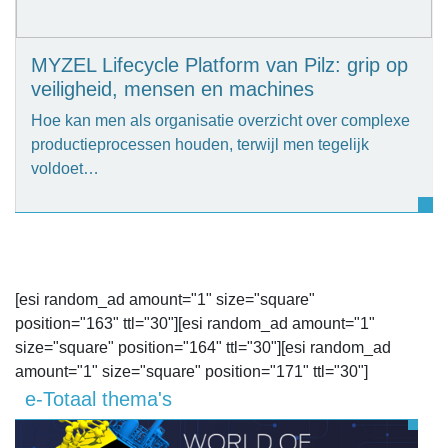
MYZEL Lifecycle Platform van Pilz: grip op
veiligheid, mensen en machines
Hoe kan men als organisatie overzicht over complexe
productieprocessen houden, terwijl men tegelijk
voldoet…
[esi random_ad amount="1" size="square"
position="163" ttl="30"][esi random_ad amount="1"
size="square" position="164" ttl="30"][esi random_ad
amount="1" size="square" position="171" ttl="30"]
e-Totaal thema's