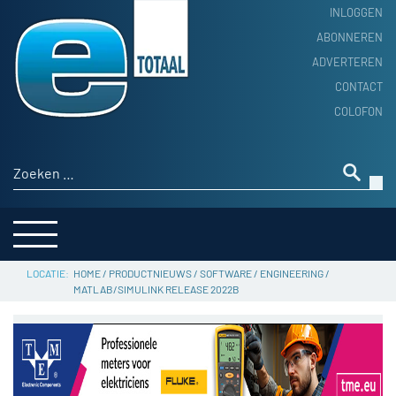
INLOGGEN
ABONNEREN
ADVERTEREN
HOME
CONTACT
PRODUCTNIEUWS
COLOFON
ACHTERGROND
ALGEMEEN NIEUWS
Zoeken naar:
THEMA’S
LEVERANCIERSGIDS
SERVICE
HOME
/
PRODUCTNIEUWS
/
SOFTWARE
/
ENGINEERING
/
MATLAB/SIMULINK RELEASE 2022B