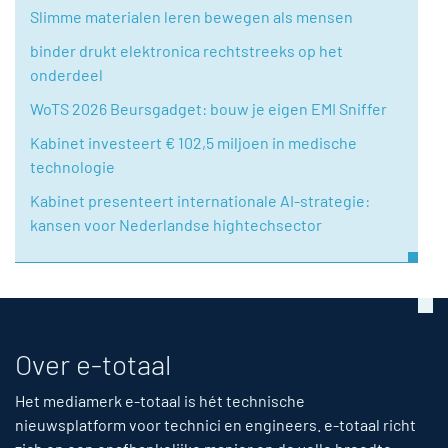
Slimme materialen leren bewegen als mensen
binder drukt elektronica rechtstreeks op het
onderdeel
WoTS 2026 Beursgadget: bouw je eigen EMI Sniffer
Kabinet investeert € 102,5 miljoen in medische
technologie
Kabinet presenteert internationale AI-strategie:
kansen voor Nederlandse hightechsector
Over e-totaal
Het mediamerk e-totaal is hét technische
nieuwsplatform voor technici en engineers. e-totaal richt