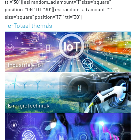
ttl="30"][esi random_ad amount="1" size="square"
position="164" ttl="30"][esi random_ad amount="1"
size="square" position="171" ttl="30"]
e-Totaal thema's
Industriële IoT
Energietechniek