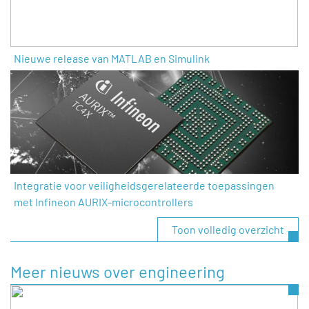
Nieuwe release van MATLAB en Simulink
Integratie voor veiligheidsgerelateerde toepassingen
met Infineon AURIX-microcontrollers
Toon volledig overzicht
Meer nieuws over engineering